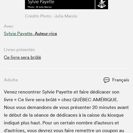
Crédits Photo - Julia Marois
Avec
Sylvie Payette,
Auteur·rice
Livres présentés
Ce livre sera brûlé
Adulte
Français
Venez ren­con­tr­er Sylvie Payette et faire dédi­cac­er son
livre « Ce livre sera brûlé » chez
QUÉBEC
AMÉRIQUE
.
Nous vous deman­dons de vous présen­ter
20
min­utes avant
le début de la séance de dédi­caces à la caisse du kiosque
indiqué plus haut. Pour un cer­tain nom­bre d’auteurs et
d’autrices, vous devrez vous faire remet­tre un coupon au