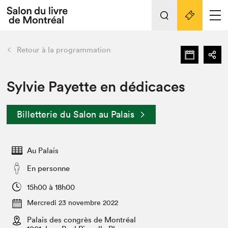
Tout sur l'édition 2022
Nos activités
retour
Retour à la programmation
Actualités
Liens pratiques
Sylvie Payette en dédicaces
Édition 2022
Billetterie du Salon au Palais
Vidéos et Balados
Planifier sa visite
Au Palais
Club de lecture Braindate
Nous connaître
En personne
Projets partenaires 2022
15h00 à 18h00
Espace médias
Mercredi 23 novembre 2022
Espace exposant⋅e⋅s
Archives
Palais des congrès de Montréal