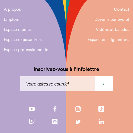
À propos
Contact
Emplois
Devenir bénévole!
Espace médias
Vidéos et balados
Espace exposant·e⋅s
Espace enseignant·e⋅s
Espace professionnel·le⋅s
Inscrivez-vous à l'infolettre