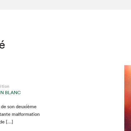
té
ition
IN BLANC
e de son deux­ième
nte mal­for­ma­tion
 de […]