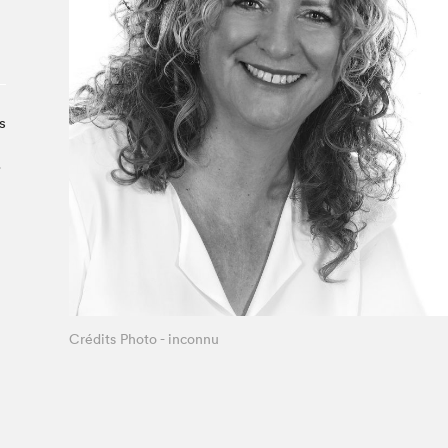
Le Salon dans la ville, espace
organisateur⋅rice
> SLM Pro
s
.
Crédits Photo - inconnu