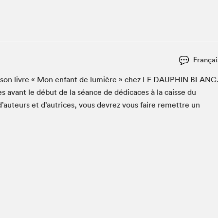
Club de lecture Braindate
Communication-Jeunesse au Salon
Le Salon dans ta classe
La Maison des libraires
Françai
Liseur Public
­er son livre « Mon enfant de lumière » chez
LE
DAUPHIN
BLANC
Vitrine du Festival littéraire international Metropolis
bleu
s avant le début de la séance de dédi­caces à la caisse du
La lecture en cadeau
d’auteurs et d’autrices, vous devrez vous faire remet­tre un
L'Aparté
SLM PRO