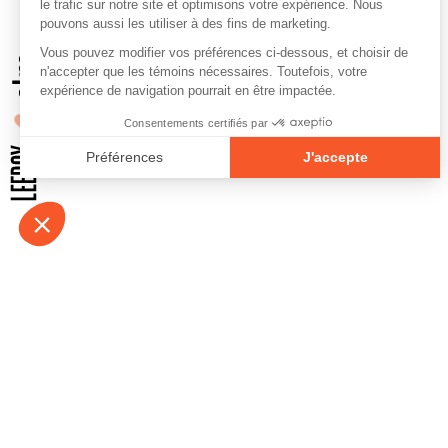
À propos
Contact
Emplois
Devenir bénévo
Espace médias
Vidéos et balad