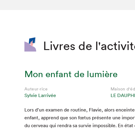
SLM 2020
SLM 2019
SLM 2018
Livres de l'activi
Mon enfant de lumière
Auteur·rice
Maison d'éd
Sylvie Larrivée
LE DAUPH
Lors d’un exa­m­en de rou­tine, Flavie, alors enceint
enfant, apprend que son fœtus présente une impor­ta
du cerveau qui ren­dra sa survie impos­si­ble. En état