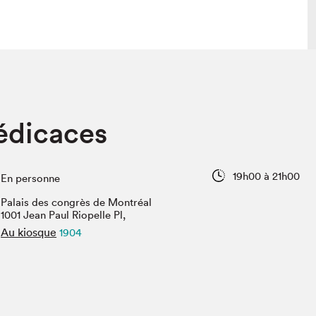
 visite
Nous connaître
dédicaces
lon
À propos
ée
Mission et valeurs
uverture
Équipe
19h00 à 21h00
En personne
au Salon
Politique de prévention du
harcèlement
Palais des congrès de Montréal
al Traiteur
1001 Jean Paul Riopelle Pl,
Politique d’écoresponsabilité
uestions des
Au kiosque
1904
e⋅s