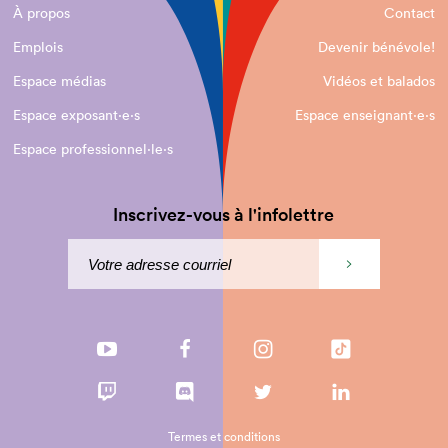
À propos
Contact
Emplois
Devenir bénévole!
Espace médias
Vidéos et balados
Espace exposant·e⋅s
Espace enseignant·e⋅s
Espace professionnel·le⋅s
Inscrivez-vous à l'infolettre
Termes et conditions