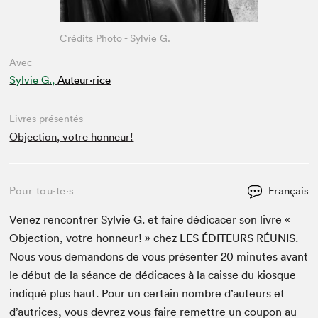
Crédits Photo - Sylvie G.
Avec
Sylvie G.,
Auteur·rice
Livres présentés
Objection, votre honneur!
Pour tou⋅te⋅s
Français
Venez ren­con­tr­er Sylvie G. et faire dédi­cac­er son livre «
Objec­tion, votre hon­neur! » chez
LES
ÉDI­TEURS
RÉU­NIS
.
Nous vous deman­dons de vous présen­ter
20
min­utes avant
le début de la séance de dédi­caces à la caisse du kiosque
indiqué plus haut. Pour un cer­tain nom­bre d’auteurs et
d’autrices, vous devrez vous faire remet­tre un coupon au