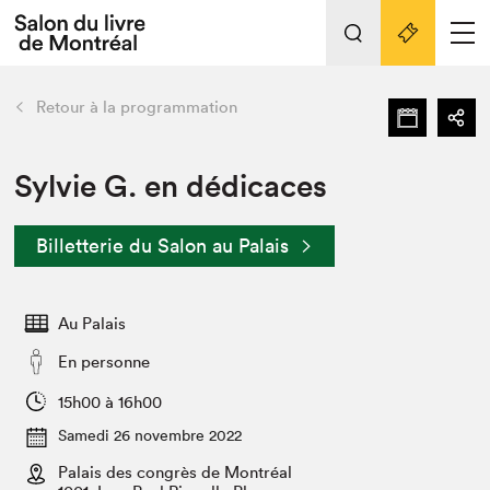
Tout sur l'édition 2022
Nos activités
retour
Retour à la programmation
Actualités
Liens pratiques
Sylvie G. en dédicaces
Édition 2022
Billetterie du Salon au Palais
Vidéos et Balados
Planifier sa visite
Au Palais
Club de lecture Braindate
Nous connaître
En personne
Projets partenaires 2022
15h00 à 16h00
Espace médias
Samedi 26 novembre 2022
Espace exposant⋅e⋅s
Archives
Palais des congrès de Montréal