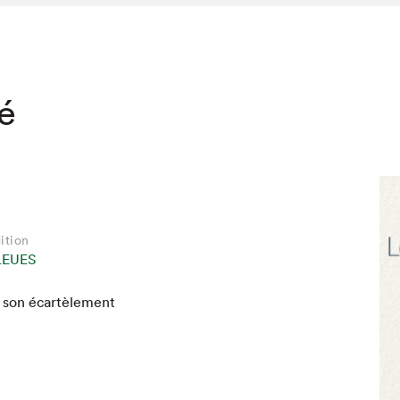
té
ition
LEUES
e son écartèle­ment
hez-vous?