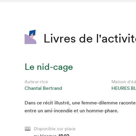
SLM 2020
SLM 2019
SLM 2018
Livres de l'activi
Le nid-cage
Auteur·rice
Maison d'éd
Chantal Bertrand
HEURES B
Dans ce réc­it illus­tré, une femme-dilemme racon­t
Que cherc
entre un ami-incendie et un homme-phare.
Disponible sur place
1849