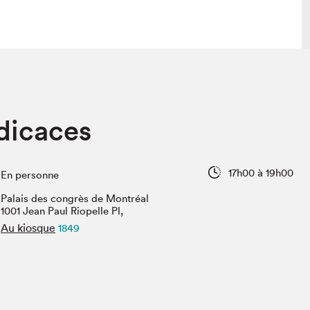
 visite
Nous connaître
dicaces
lon
À propos
ée
Mission et valeurs
uverture
Équipe
17h00 à 19h00
En personne
au Salon
Politique de prévention du
harcèlement
Palais des congrès de Montréal
al Traiteur
1001 Jean Paul Riopelle Pl,
Politique d’écoresponsabilité
uestions des
Au kiosque
1849
e⋅s