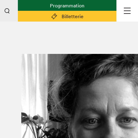
Programmation
Billetterie
Liens pratiques
Plan du Salon
Planifier sa visite (prix d'entrée,
horaire, info pratiques)
Billetterie: achetez vos billets!
FAQ visiteur·euse·s
Espace professionnel·le·s
Espace enseignant·e·s
Espace médias
Devenir bénévole
Espace exposant·e·s