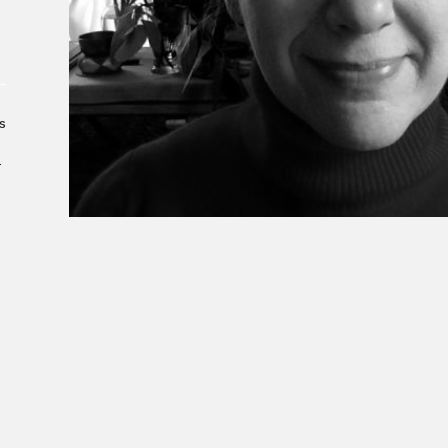
Le Salon dans la ville, espace
organisateur⋅rice
> SLM Pro
s
­