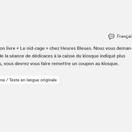
Club de lecture Braindate
Communication-Jeunesse au Salon
Le Salon dans ta classe
La Maison des libraires
Françai
Liseur Public
er son livre « Le nid-cage » chez Heures Bleues. Nous vous deman
Vitrine du Festival littéraire international Metropolis
bleu
e la séance de dédi­caces à la caisse du kiosque indiqué plus
La lecture en cadeau
es, vous devrez vous faire remet­tre un coupon au kiosque.
L'Aparté
SLM PRO
ne / Texte en langue originale