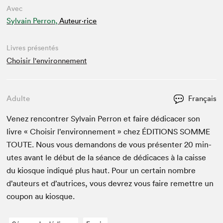
Avec
Sylvain Perron,
Auteur·rice
Livres présentés
Choisir l'environnement
Adulte
Français
Venez ren­con­tr­er Syl­vain Per­ron et faire dédi­cac­er son
livre « Choisir l’en­vi­ron­nement » chez
ÉDI­TIONS
SOMME
TOUTE
. Nous vous deman­dons de vous présen­ter
20
min­
utes avant le début de la séance de dédi­caces à la caisse
du kiosque indiqué plus haut. Pour un cer­tain nom­bre
d’auteurs et d’autrices, vous devrez vous faire remet­tre un
coupon au kiosque.