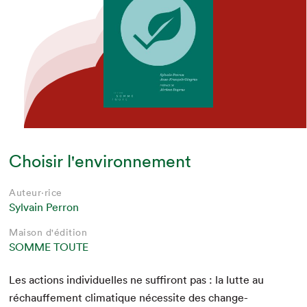
Choisir l'environnement
Auteur·rice
Sylvain Perron
Maison d'édition
SOMME TOUTE
Les actions indi­vidu­elles ne suf­firont pas : la lutte au
réchauf­fe­ment cli­ma­tique néces­site des change­