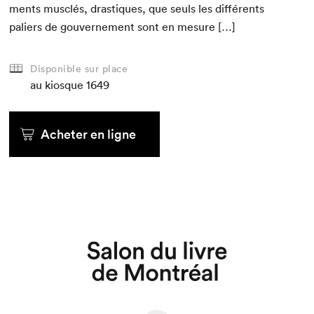
ments mus­clés, dras­tiques, que seuls les dif­férents
paliers de gou­verne­ment sont en mesure […]
Disponible sur place
au kiosque
1649
Acheter en ligne
Que cherchez-vous?