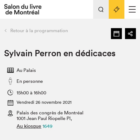
Tout sur l'édition 2022
Nos activités
retour
Retour à la programmation
Actualités
Liens pratiques
Sylvain Perron en dédicaces
Édition 2022
Au Palais
Vidéos et Balados
En personne
Planifier sa visite
Club de lecture Braindate
15h00 à 16h00
Nous connaître
Vendredi 26 novembre 2021
Palais des congrès de Montréal
Projets partenaires 2022
Espace médias
1001 Jean Paul Riopelle Pl,
Au kiosque
1649
Espace exposant⋅e⋅s
Archives