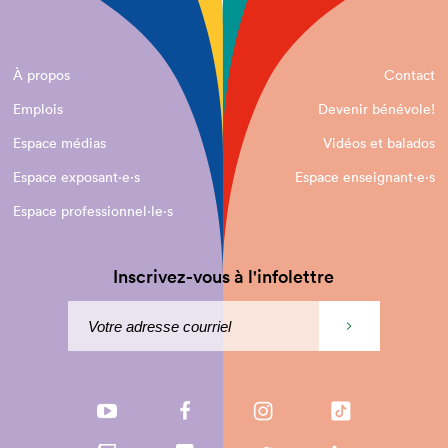
À propos
Contact
Emplois
Devenir bénévole!
Espace médias
Vidéos et balados
Espace exposant·e⋅s
Espace enseignant·e⋅s
Espace professionnel·le⋅s
Inscrivez-vous à l'infolettre