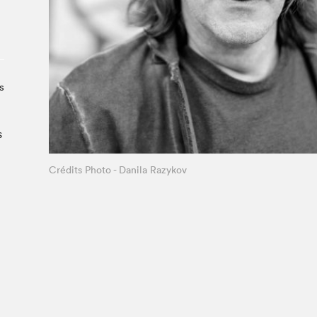
Le Salon dans la ville, espace
organisateur⋅rice
> SLM Pro
s
s
Crédits Photo - Danila Razykov