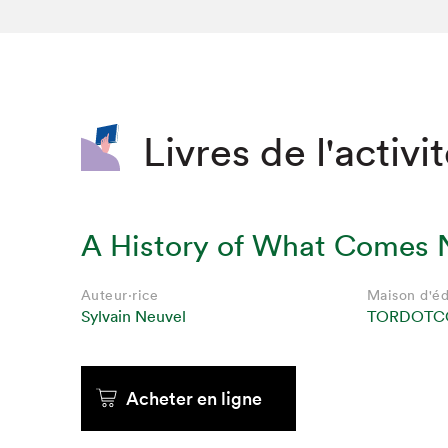
SLM 2020
SLM 2019
SLM 2018
Livres de l'activi
A History of What Comes 
Auteur·rice
Maison d'éd
Sylvain Neuvel
TORDOTCO
Que cherc
Acheter en ligne