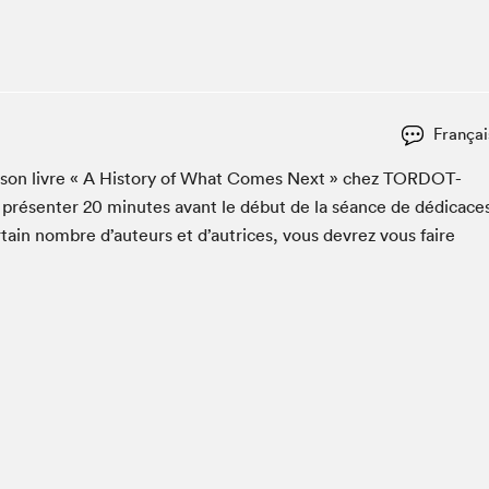
Club de lecture Braindate
Communication-Jeunesse au Salon
Le Salon dans ta classe
La Maison des libraires
Françai
Liseur Public
­er son livre « A His­to­ry of What Comes Next » chez
TOR­DOT­
Vitrine du Festival littéraire international Metropolis
bleu
 présen­ter
20
min­utes avant le début de la séance de dédi­cace
La lecture en cadeau
­tain nom­bre d’auteurs et d’autrices, vous devrez vous faire
L'Aparté
SLM PRO