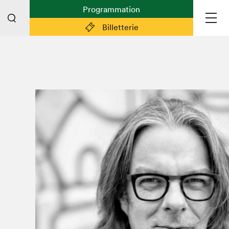
Programmation
Billetterie
Liens pratiques
Plan du Salon
Planifier sa visite (prix d'entrée,
horaire, info pratiques)
Billetterie: achetez vos billets!
FAQ visiteur·euse·s
Espace professionnel·le·s
Espace enseignant·e·s
Espace médias
Devenir bénévole
Espace exposant·e·s