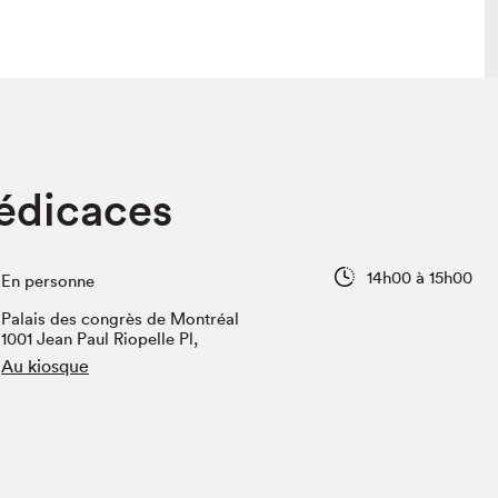
 visite
Nous connaître
édicaces
lon
À propos
ée
Mission et valeurs
uverture
Équipe
14h00 à 15h00
En personne
au Salon
Politique de prévention du
harcèlement
Palais des congrès de Montréal
al Traiteur
1001 Jean Paul Riopelle Pl,
Politique d’écoresponsabilité
uestions des
Au kiosque
e⋅s