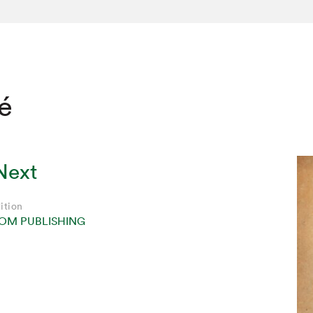
té
Next
ition
M PUBLISHING
hez-vous?