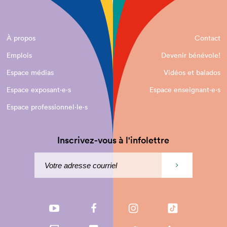
À propos
Contact
Emplois
Devenir bénévole!
Espace médias
Vidéos et balados
Espace exposant·e⋅s
Espace enseignant·e⋅s
Espace professionnel·le⋅s
Inscrivez-vous à l'infolettre