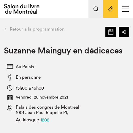
Tout sur l'édition 2022
Nos activités
retour
Retour à la programmation
Actualités
Liens pratiques
Suzanne Mainguy en dédicaces
Édition 2022
Au Palais
Vidéos et Balados
En personne
Planifier sa visite
Club de lecture Braindate
15h00 à 16h00
Nous connaître
Vendredi 26 novembre 2021
Palais des congrès de Montréal
Projets partenaires 2022
Espace médias
1001 Jean Paul Riopelle Pl,
Au kiosque
1202
Espace exposant⋅e⋅s
Archives