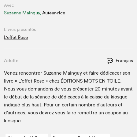
Avec
Suzanne Mainguy,
Auteur·rice
Livres présentés
L'effet Rose
Adulte
Français
Venez ren­con­tr­er Suzanne Main­guy et faire dédi­cac­er son
livre « L’ef­fet Rose » chez
ÉDI­TIONS
MOTS
EN
TOILE
.
Nous vous deman­dons de vous présen­ter
20
min­utes avant
le début de la séance de dédi­caces à la caisse du kiosque
indiqué plus haut. Pour un cer­tain nom­bre d’auteurs et
d’autrices, vous devrez vous faire remet­tre un coupon au
kiosque.