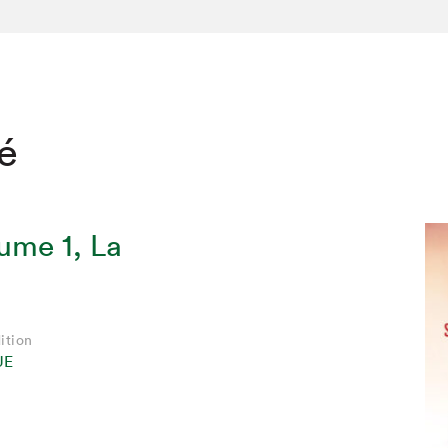
té
ume 1, La
ition
UE