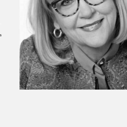
Le Salon dans la ville, espace
organisateur⋅rice
> SLM Pro
s