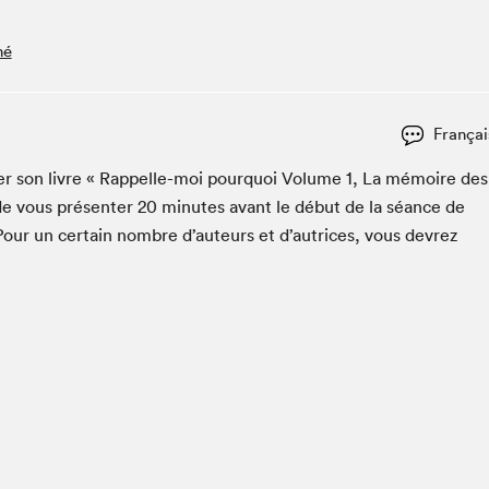
Club de lecture Braindate
hé
Communication-Jeunesse au Salon
Le Salon dans ta classe
La Maison des libraires
Françai
Liseur Public
c­er son livre « Rap­pelle-moi pourquoi Vol­ume
1
, La mémoire des
Vitrine du Festival littéraire international Metropolis
bleu
e vous présen­ter
20
min­utes avant le début de la séance de
La lecture en cadeau
Pour un cer­tain nom­bre d’auteurs et d’autrices, vous devrez
L'Aparté
SLM PRO