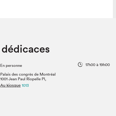
 visite
Nous connaître
 dédicaces
lon
À propos
ée
Mission et valeurs
uverture
Équipe
17h00 à 19h00
En personne
au Salon
Politique de prévention du
harcèlement
Palais des congrès de Montréal
al Traiteur
1001 Jean Paul Riopelle Pl,
Politique d’écoresponsabilité
uestions des
Au kiosque
1013
e⋅s