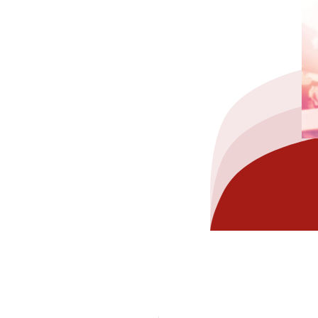
hez-vous?