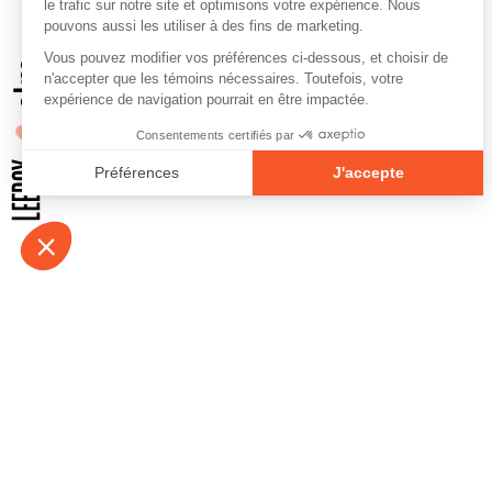
À propos
Contact
Emplois
Devenir bénévo
Espace médias
Vidéos et balad