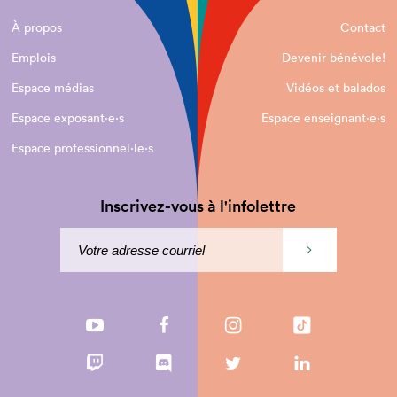
À propos
Contact
Emplois
Devenir bénévole!
Espace médias
Vidéos et balados
Espace exposant·e⋅s
Espace enseignant·e⋅s
Espace professionnel·le⋅s
Inscrivez-vous à l'infolettre