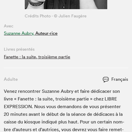
Crédits Photo - © Julien Faugère
Avec
Suzanne Aubry,
Auteur·rice
Livres présentés
Fanette : la suite, troisième partie
Adulte
Français
Venez ren­con­tr­er Suzanne Aubry et faire dédi­cac­er son
livre « Fanette : la suite, troisième par­tie » chez
LIBRE
EXPRES­SION
. Nous vous deman­dons de vous présen­ter
20
min­utes avant le début de la séance de dédi­caces à la
caisse du kiosque indiqué plus haut. Pour un cer­tain nom­
bre d’auteurs et d’autrices, vous devrez vous faire remet­