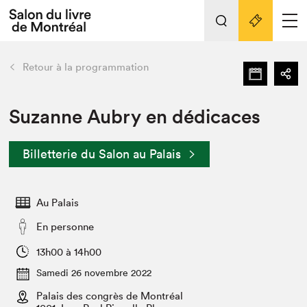
Tout sur l'édition 2022
Nos activités
retour
Retour à la programmation
Actualités
Liens pratiques
Suzanne Aubry en dédicaces
Édition 2022
Billetterie du Salon au Palais
Vidéos et Balados
Planifier sa visite
Au Palais
Club de lecture Braindate
Nous connaître
En personne
Projets partenaires 2022
13h00 à 14h00
Espace médias
Samedi 26 novembre 2022
Espace exposant⋅e⋅s
Archives
Palais des congrès de Montréal