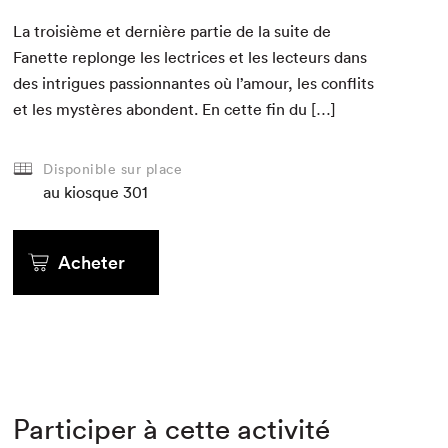
La troisième et dernière par­tie de la suite de
Fanette rep­longe les lec­tri­ces et les lecteurs dans
des intrigues pas­sion­nantes où l’amour, les con­flits
et les mys­tères abon­dent. En cette fin du […]
Disponible sur place
au kiosque
301
Acheter
Participer à cette activité