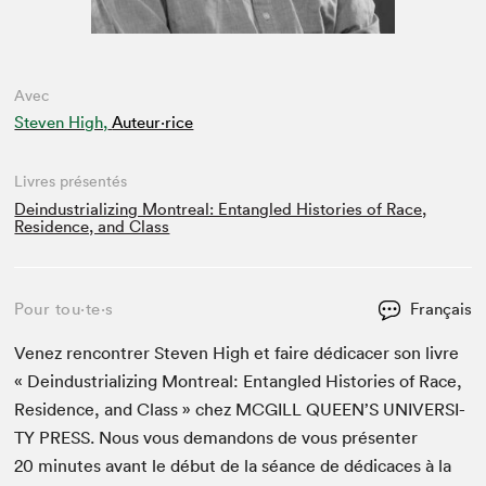
Avec
Steven High,
Auteur·rice
Livres présentés
Deindustrializing Montreal: Entangled Histories of Race,
Residence, and Class
Pour tou⋅te⋅s
Français
Venez ren­con­tr­er Steven High et faire dédi­cac­er son livre
« Dein­dus­tri­al­iz­ing Mon­tre­al: Entan­gled His­to­ries of Race,
Res­i­dence, and Class » chez
MCGILL
QUEEN
’S
UNI­VER­SI­
TY
PRESS
. Nous vous deman­dons de vous présen­ter
20
min­utes avant le début de la séance de dédi­caces à la