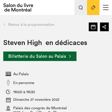
Tout sur l'édition 2022
Nos activités
retour
Retour à la programmation
Actualités
Liens pratiques
Steven High en dédicaces
Édition 2022
Billetterie du Salon au Palais
Vidéos et Balados
Planifier sa visite
Au Palais
Club de lecture Braindate
Nous connaître
En personne
Projets partenaires 2022
11h00 à 11h30
Espace médias
Dimanche 27 novembre 2022
Espace exposant⋅e⋅s
Archives
Palais des congrès de Montréal