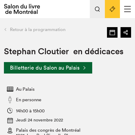
Tout sur l'édition 2022
Nos activités
retour
Retour à la programmation
Actualités
Liens pratiques
Stephan Cloutier en dédicaces
Édition 2022
Billetterie du Salon au Palais
Vidéos et Balados
Planifier sa visite
Au Palais
Club de lecture Braindate
Nous connaître
En personne
Projets partenaires 2022
14h00 à 15h00
Espace médias
Jeudi 24 novembre 2022
Espace exposant⋅e⋅s
Archives
Palais des congrès de Montréal