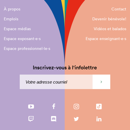
À propos
Contact
Emplois
Devenir bénévole!
Espace médias
Vidéos et balados
Espace exposant·e⋅s
Espace enseignant·e⋅s
Espace professionnel·le⋅s
Inscrivez-vous à l'infolettre