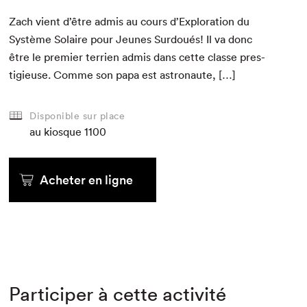
Zach vient d’être admis au cours d’Ex­plo­ration du
Sys­tème Solaire pour Jeunes Sur­doués! Il va donc
être le pre­mier ter­rien admis dans cette classe pres­
tigieuse. Comme son papa est astronaute, […]
Disponible sur place
au kiosque
1100
Acheter en ligne
Participer à cette activité