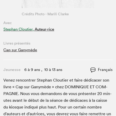
Crédits Photo - Marili Clarke
Avec
Stephan Cloutier,
Auteur·rice
Livres présentés
Cap sur Ganymède
Jeunesse
6 à 9 ans , 10 à 13 ans
Français
Venez ren­con­tr­er Stephan Clouti­er et faire dédi­cac­er son
livre « Cap sur Ganymède » chez
DOMINIQUE
ET
COM­
PAG­NIE
. Nous vous deman­dons de vous présen­ter
20
min­
utes avant le début de la séance de dédi­caces à la caisse
du kiosque indiqué plus haut. Pour un cer­tain nom­bre
d’auteurs et d’autrices, vous devrez vous faire remet­tre un