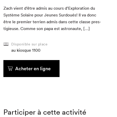
Zach vient d’être admis au cours d’Ex­plo­ration du
Sys­tème Solaire pour Jeunes Sur­doués! Il va donc
être le pre­mier ter­rien admis dans cette classe pres­
tigieuse. Comme son papa est astronaute, […]
Disponible sur place
au kiosque
1100
Acheter en ligne
Participer à cette activité