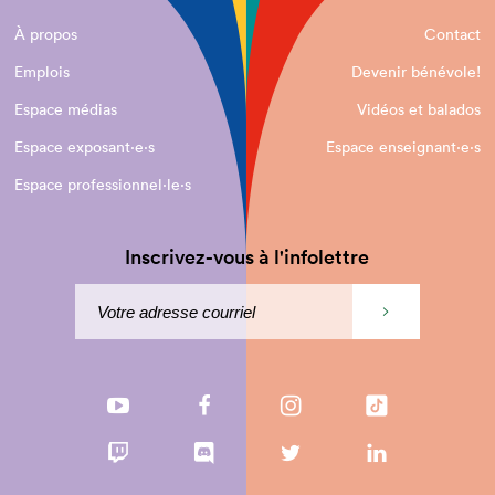
À propos
Contact
Emplois
Devenir bénévole!
Espace médias
Vidéos et balados
Espace exposant·e⋅s
Espace enseignant·e⋅s
Espace professionnel·le⋅s
Inscrivez-vous à l'infolettre