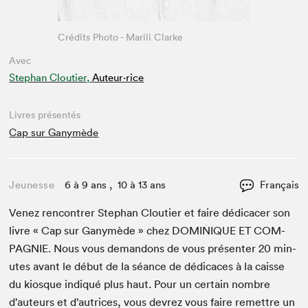
Crédits Photo - Marili Clarke
Avec
Stephan Cloutier,
Auteur·rice
Livres présentés
Cap sur Ganymède
Jeunesse
6 à 9 ans , 10 à 13 ans
Français
Venez ren­con­tr­er Stephan Clouti­er et faire dédi­cac­er son
livre « Cap sur Ganymède » chez
DOMINIQUE
ET
COM­
PAG­NIE
. Nous vous deman­dons de vous présen­ter
20
min­
utes avant le début de la séance de dédi­caces à la caisse
du kiosque indiqué plus haut. Pour un cer­tain nom­bre
d’auteurs et d’autrices, vous devrez vous faire remet­tre un