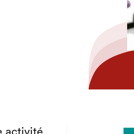
hez-vous?
 activité