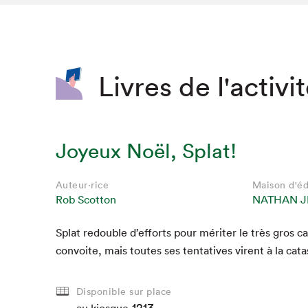
SLM 2020
SLM 2019
SLM 2018
Livres de l'activi
Joyeux Noël, Splat!
Auteur·rice
Maison d'éd
Rob Scotton
NATHAN J
Splat redou­ble d’ef­forts pour mérit­er le très gros 
con­voite, mais toutes ses ten­ta­tives virent à la cat
Disponible sur place
1213