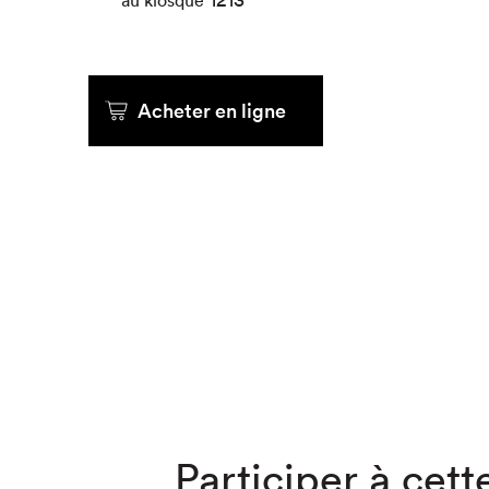
au kiosque
Que cherc
Acheter en ligne
Participer à cette