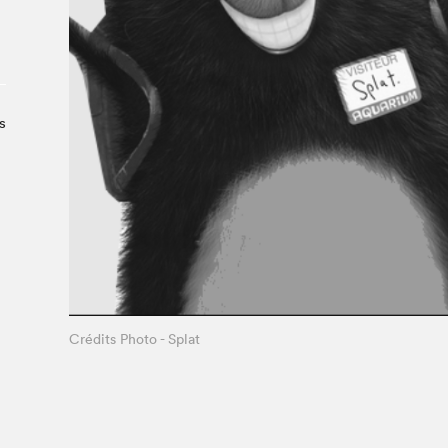
Le Salon dans la ville, espace
organisateur⋅rice
> SLM Pro
s
Crédits Photo - Splat