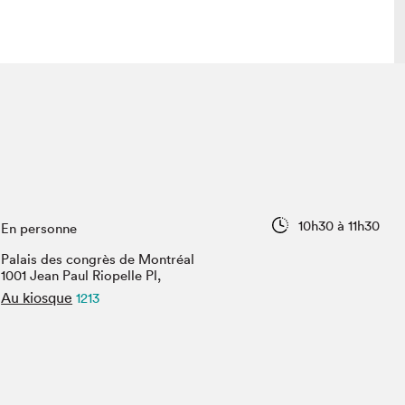
 visite
Nous connaître
lon
À propos
ée
Mission et valeurs
uverture
Équipe
10h30 à 11h30
En personne
au Salon
Politique de prévention du
harcèlement
Palais des congrès de Montréal
al Traiteur
1001 Jean Paul Riopelle Pl,
Politique d’écoresponsabilité
uestions des
Au kiosque
1213
e⋅s