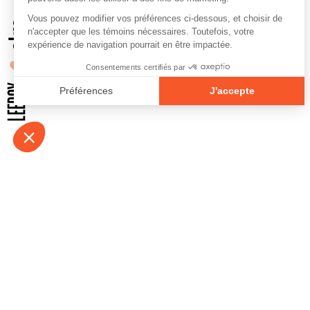
À propos
Contact
Emplois
Devenir bénévo
Espace médias
Vidéos et balad