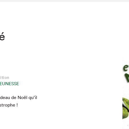
té
ition
EUNESSE
cadeau de Noël qu’il
astrophe !