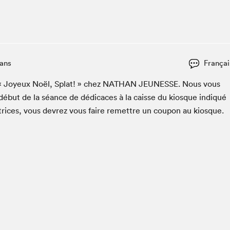
Club de lecture Braindate
Communication-Jeunesse au Salon
Le Salon dans ta classe
La Maison des libraires
 ans
Françai
Liseur Public
e « Joyeux Noël, Splat! » chez
NATHAN
JEUNESSE
. Nous vous
Vitrine du Festival littéraire international Metropolis
bleu
début de la séance de dédi­caces à la caisse du kiosque indiqué
La lecture en cadeau
utrices, vous devrez vous faire remet­tre un coupon au kiosque.
L'Aparté
SLM PRO