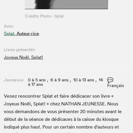
Crédits Photo - Splat
Avec
Splat,
Auteur·rice
Livres présentés
Joyeux Noël, Splat!
Jeunesse
0 à 5 ans , 6 à 9 ans , 10 à 13 ans , 14
à 17 ans
Français
Venez ren­con­tr­er Splat et faire dédi­cac­er son livre «
Joyeux Noël, Splat! » chez
NATHAN
JEUNESSE
. Nous
vous deman­dons de vous présen­ter
20
min­utes avant le
début de la séance de dédi­caces à la caisse du kiosque
indiqué plus haut. Pour un cer­tain nom­bre d’auteurs et