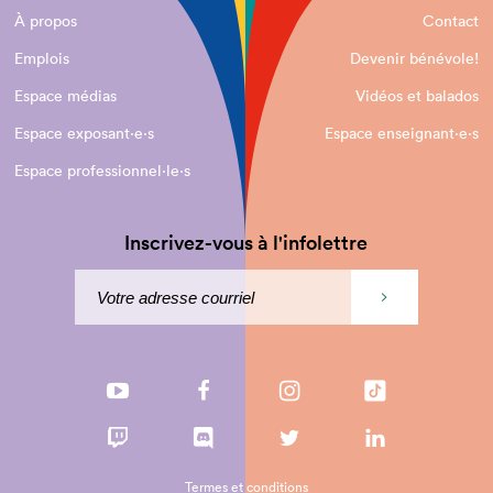
À propos
Contact
Emplois
Devenir bénévole!
Espace médias
Vidéos et balados
Espace exposant·e⋅s
Espace enseignant·e⋅s
Espace professionnel·le⋅s
Inscrivez-vous à l'infolettre
Termes et conditions