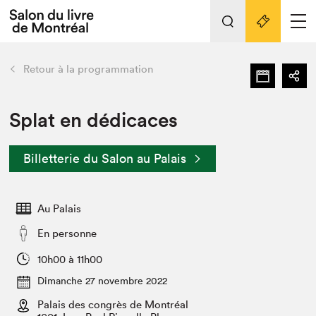
Tout sur l'édition 2022
Nos activités
retour
Retour à la programmation
Actualités
Liens pratiques
Splat en dédicaces
Édition 2022
Billetterie du Salon au Palais
Vidéos et Balados
Planifier sa visite
Au Palais
Club de lecture Braindate
Nous connaître
En personne
Projets partenaires 2022
10h00 à 11h00
Espace médias
Dimanche 27 novembre 2022
Espace exposant⋅e⋅s
Archives
Palais des congrès de Montréal