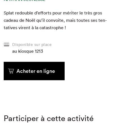
Splat redou­ble d’ef­forts pour mérit­er le très gros
cadeau de Noël qu’il con­voite, mais toutes ses ten­
ta­tives virent à la catastrophe !
Disponible sur place
au kiosque
1213
Acheter en ligne
Participer à cette activité