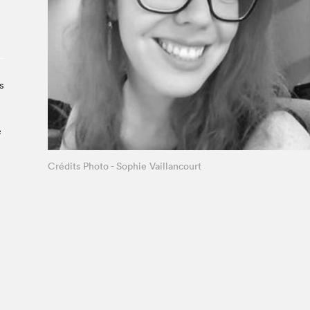
Le Salon dans la ville, espace
organisateur⋅rice
> SLM Pro
s
e
Crédits Photo - Sophie Vaillancourt