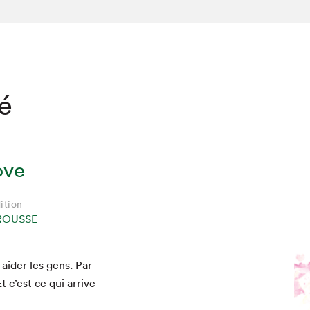
té
ove
ition
ROUSSE
hez-vous?
 aider les gens. Par­
Et c’est ce qui arrive