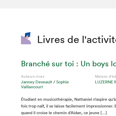
SLM 2020
SLM 2019
SLM 2018
Livres de l'activi
Branché sur toi : Un boys l
Auteurs·rices
Maison d'éd
Janney Deveault
/
Sophie
LUZERNE 
Vaillancourt
Que cherc
Étu­di­ant en musi­cothérapie, Nathaniel n’aspire qu’à
fois trop naïf, il se laisse facile­ment impres­sion­ner. 
quand il croise le chemin d’Aidan, ce jeune […]