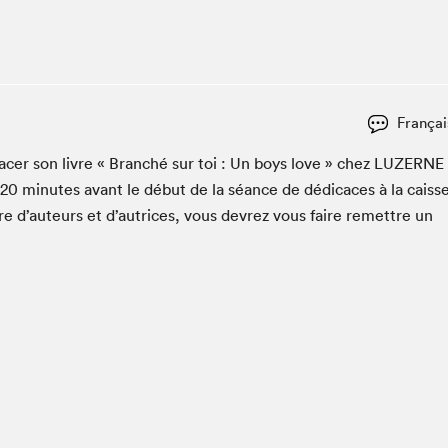
Club de lecture Braindate
Communication-Jeunesse au Salon
Le Salon dans ta classe
La Maison des libraires
Françai
Liseur Public
­cac­er son livre « Branché sur toi : Un boys love » chez
LUZERNE
Vitrine du Festival littéraire international Metropolis
bleu
20
min­utes avant le début de la séance de dédi­caces à la caiss
La lecture en cadeau
re d’auteurs et d’autrices, vous devrez vous faire remet­tre un
L'Aparté
SLM PRO