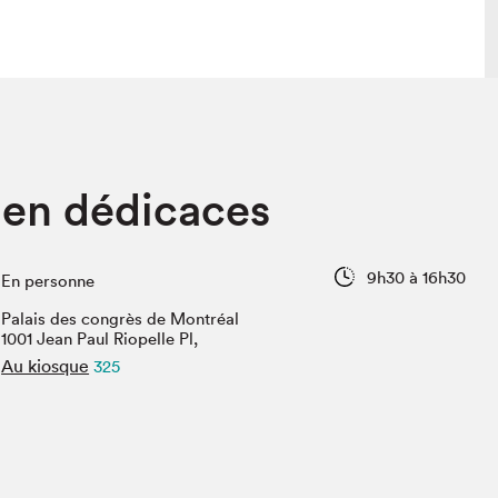
 visite
Nous connaître
 en dédicaces
lon
À propos
ée
Mission et valeurs
uverture
Équipe
9h30 à 16h30
En personne
au Salon
Politique de prévention du
harcèlement
Palais des congrès de Montréal
al Traiteur
1001 Jean Paul Riopelle Pl,
Politique d’écoresponsabilité
uestions des
Au kiosque
325
e⋅s