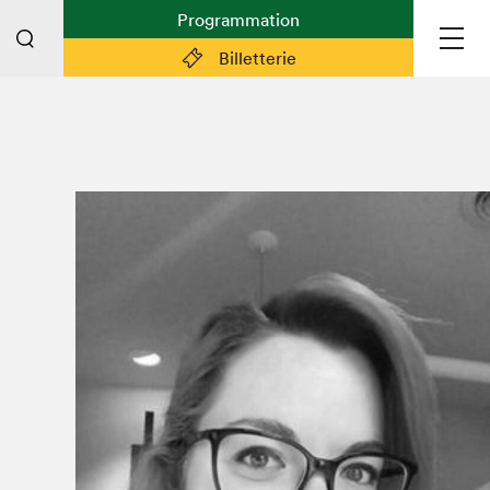
Programmation
Billetterie
Liens pratiques
Plan du Salon
Planifier sa visite (prix d'entrée,
horaire, info pratiques)
Billetterie: achetez vos billets!
FAQ visiteur·euse·s
Espace professionnel·le·s
Espace enseignant·e·s
Espace médias
Devenir bénévole
Espace exposant·e·s