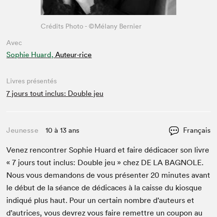
Crédits Photo - ©Mélany Bernier
Avec
Sophie Huard,
Auteur·rice
Livres présentés
7 jours tout inclus: Double jeu
Jeunesse
10 à 13 ans
Français
Venez ren­con­tr­er Sophie Huard et faire dédi­cac­er son livre
«
7
jours tout inclus: Dou­ble jeu » chez
DE
LA
BAG­NOLE
.
Nous vous deman­dons de vous présen­ter
20
min­utes avant
le début de la séance de dédi­caces à la caisse du kiosque
indiqué plus haut. Pour un cer­tain nom­bre d’auteurs et
d’autrices, vous devrez vous faire remet­tre un coupon au