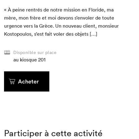
« À peine ren­trés de notre mis­sion en Floride, ma
mère, mon frère et moi devons s’envoler de toute
urgence vers la Grèce. Un nou­veau client, mon­sieur
Kostopou­los, s’est fait vol­er des objets […]
Disponible sur place
au kiosque
201
Acheter
Participer à cette activité