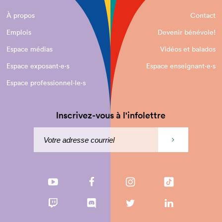
À propos
Contact
Emplois
Devenir bénévole!
Espace médias
Vidéos et balados
Espace exposant·e⋅s
Espace enseignant·e⋅s
Espace professionnel·le⋅s
Inscrivez-vous à l'infolettre