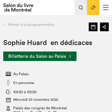
Tout sur l'édition 2022
Nos activités
retour
Retour à la programmation
Actualités
Liens pratiques
Sophie Huard en dédicaces
Édition 2022
Billetterie du Salon au Palais
Vidéos et Balados
Planifier sa visite
Au Palais
Club de lecture Braindate
Nous connaître
En personne
Projets partenaires 2022
10h30 à 12h30
Espace médias
Mercredi 23 novembre 2022
Espace exposant⋅e⋅s
Archives
Palais des congrès de Montréal