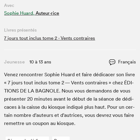
Avec
Sophie Huard,
Auteur·rice
Livres présentés
7 jours tout inclus tome 2 - Vents contraires
Jeunesse
10 à 13 ans
Français
Venez ren­con­tr­er Sophie Huard et faire dédi­cac­er son livre
«
7
jours tout inclus tome
2
— Vents con­traires » chez
ÉDI­
TIONS
DE
LA
BAG­NOLE
. Nous vous deman­dons de vous
présen­ter
20
min­utes avant le début de la séance de dédi­
caces à la caisse du kiosque indiqué plus haut. Pour un cer­
tain nom­bre d’auteurs et d’autrices, vous devrez vous faire
remet­tre un coupon au kiosque.