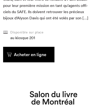
pour leur pre­mière mis­sion en tant qu’agents offi­
ciels du
SAFE
. Ils doivent retrou­ver les pré­cieux
bijoux d’Alyson Davis qui ont été volés par son […]
Disponible sur place
au kiosque
201
Acheter en ligne
Que cherchez-vous?