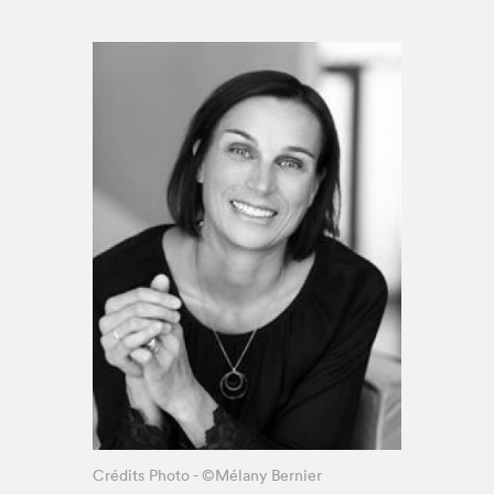
Espace enseignant·e·s
Espace pro
Crédits Photo - ©Mélany Bernier