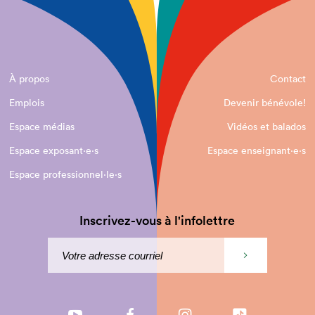
À propos
Contact
Emplois
Devenir bénévole!
Espace médias
Vidéos et balados
Espace exposant·e⋅s
Espace enseignant·e⋅s
Espace professionnel·le⋅s
Inscrivez-vous à l'infolettre