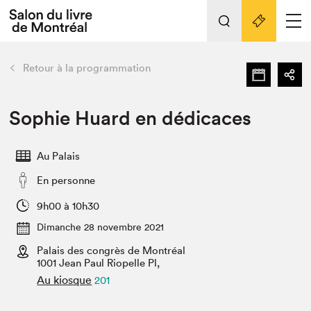
Tout sur l'édition 2022
Nos activités
retour
Retour à la programmation
Actualités
Liens pratiques
Sophie Huard en dédicaces
Édition 2022
Au Palais
Vidéos et Balados
En personne
Planifier sa visite
Club de lecture Braindate
9h00 à 10h30
Nous connaître
Dimanche 28 novembre 2021
Palais des congrès de Montréal
Projets partenaires 2022
Espace médias
1001 Jean Paul Riopelle Pl,
Au kiosque
201
Espace exposant⋅e⋅s
Archives