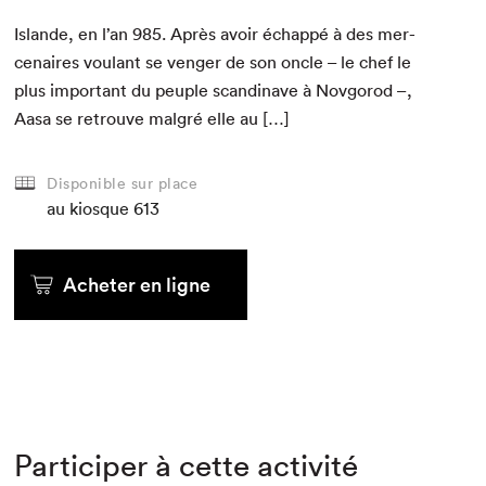
Islande, en l’an
985
. Après avoir échap­pé à des mer­
ce­naires voulant se venger de son oncle – le chef le
plus impor­tant du peu­ple scan­di­nave à Nov­gorod –,
Aasa se retrou­ve mal­gré elle au […]
Disponible sur place
au kiosque
613
Acheter en ligne
Participer à cette activité