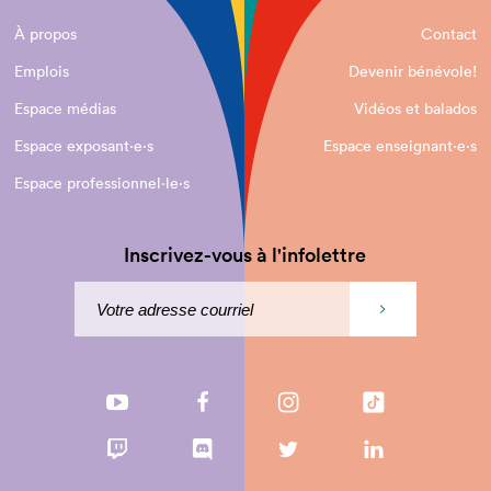
À propos
Contact
Emplois
Devenir bénévole!
Espace médias
Vidéos et balados
Espace exposant·e⋅s
Espace enseignant·e⋅s
Espace professionnel·le⋅s
Inscrivez-vous à l'infolettre