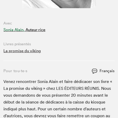
Avec
Sonia Alain,
Auteur·rice
Livres présentés
La promise du viking
Pour tou⋅te⋅s
Français
Venez ren­con­tr­er Sonia Alain et faire dédi­cac­er son livre «
La promise du viking » chez
LES
ÉDI­TEURS
RÉU­NIS
. Nous
vous deman­dons de vous présen­ter
20
min­utes avant le
début de la séance de dédi­caces à la caisse du kiosque
indiqué plus haut. Pour un cer­tain nom­bre d’auteurs et
d’autrices, vous devrez vous faire remet­tre un coupon au