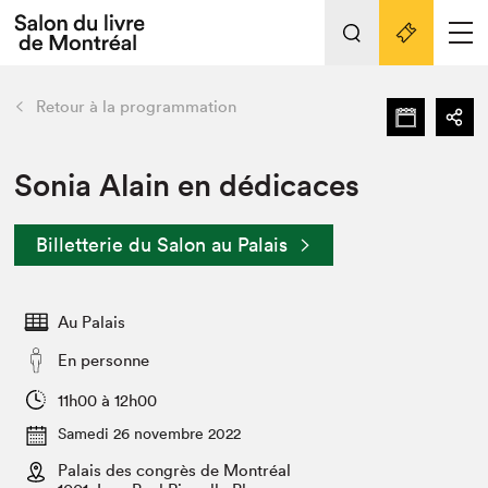
Tout sur l'édition 2022
Nos activités
retour
Retour à la programmation
Actualités
Liens pratiques
Sonia Alain en dédicaces
Édition 2022
Billetterie du Salon au Palais
Vidéos et Balados
Planifier sa visite
Au Palais
Club de lecture Braindate
Nous connaître
En personne
Projets partenaires 2022
11h00 à 12h00
Espace médias
Samedi 26 novembre 2022
Espace exposant⋅e⋅s
Archives
Palais des congrès de Montréal