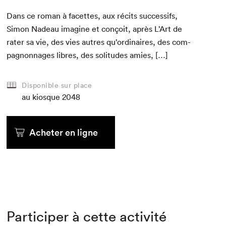
Dans ce roman à facettes, aux réc­its suc­ces­sifs,
Simon Nadeau imag­ine et conçoit, après L’Art de
rater sa vie, des vies autres qu’ordinaires, des com­
pagnon­nages libres, des soli­tudes amies, […]
Disponible sur place
au kiosque
2048
Acheter en ligne
Participer à cette activité