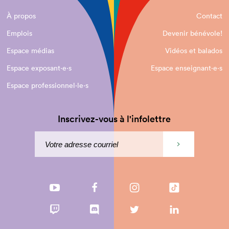
À propos
Contact
Emplois
Devenir bénévole!
Espace médias
Vidéos et balados
Espace exposant·e⋅s
Espace enseignant·e⋅s
Espace professionnel·le⋅s
Inscrivez-vous à l'infolettre