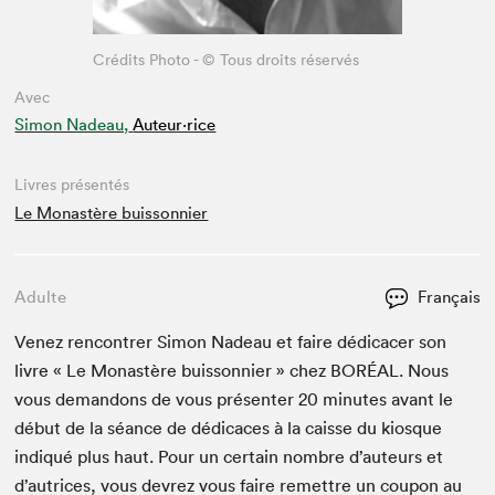
Crédits Photo - © Tous droits réservés
Avec
Simon Nadeau,
Auteur·rice
Livres présentés
Le Monastère buissonnier
Adulte
Français
Venez ren­con­tr­er Simon Nadeau et faire dédi­cac­er son
livre « Le Monastère buis­son­nier » chez
BORÉAL
. Nous
vous deman­dons de vous présen­ter
20
min­utes avant le
début de la séance de dédi­caces à la caisse du kiosque
indiqué plus haut. Pour un cer­tain nom­bre d’auteurs et
d’autrices, vous devrez vous faire remet­tre un coupon au