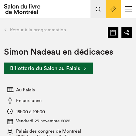
Tout sur l'édition 2022
Nos activités
retour
Retour à la programmation
Actualités
Liens pratiques
Simon Nadeau en dédicaces
Édition 2022
Billetterie du Salon au Palais
Vidéos et Balados
Planifier sa visite
Au Palais
Club de lecture Braindate
Nous connaître
En personne
Projets partenaires 2022
18h00 à 19h00
Espace médias
Vendredi 25 novembre 2022
Espace exposant⋅e⋅s
Archives
Palais des congrès de Montréal