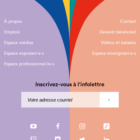
À propos
Contact
Emplois
Devenir bénévole!
Espace médias
Vidéos et balados
Espace exposant·e⋅s
Espace enseignant·e⋅s
Espace professionnel·le⋅s
Inscrivez-vous à l'infolettre