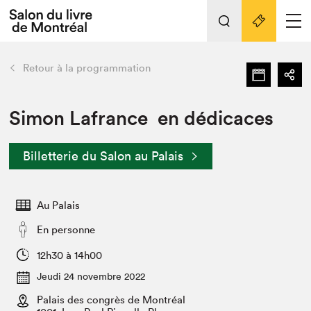
Tout sur l'édition 2022
Nos activités
retour
Retour à la programmation
Actualités
Liens pratiques
Simon Lafrance en dédicaces
Édition 2022
Billetterie du Salon au Palais
Vidéos et Balados
Planifier sa visite
Au Palais
Club de lecture Braindate
Nous connaître
En personne
Projets partenaires 2022
12h30 à 14h00
Espace médias
Jeudi 24 novembre 2022
Espace exposant⋅e⋅s
Archives
Palais des congrès de Montréal