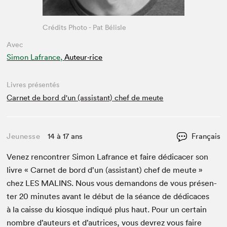
Crédits Photo - Pat Bélisle
Avec
Simon Lafrance,
Auteur·rice
Livres présentés
Carnet de bord d'un (assistant) chef de meute
Jeunesse
14 à 17 ans
Français
Venez ren­con­tr­er Simon Lafrance et faire dédi­cac­er son
livre « Car­net de bord d’un (assis­tant) chef de meute »
chez
LES
MALINS
. Nous vous deman­dons de vous présen­
ter
20
min­utes avant le début de la séance de dédi­caces
à la caisse du kiosque indiqué plus haut. Pour un cer­tain
nom­bre d’auteurs et d’autrices, vous devrez vous faire