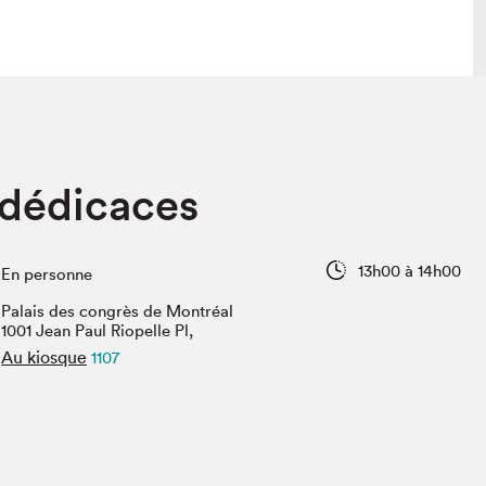
 visite
Nous connaître
 dédicaces
lon
À propos
ée
Mission et valeurs
uverture
Équipe
13h00 à 14h00
En personne
au Salon
Politique de prévention du
harcèlement
Palais des congrès de Montréal
al Traiteur
1001 Jean Paul Riopelle Pl,
Politique d’écoresponsabilité
uestions des
Au kiosque
1107
e⋅s