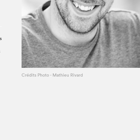
Le Salon dans la ville, espace
organisateur⋅rice
> SLM Pro
s
s
Crédits Photo - Mathieu Rivard