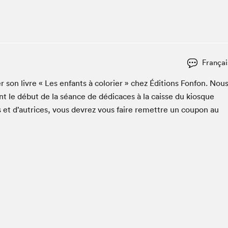
Club de lecture Braindate
Communication-Jeunesse au Salon
Le Salon dans ta classe
La Maison des libraires
Françai
Liseur Public
 son livre « Les enfants à col­o­ri­er » chez Édi­tions Fon­fon. Nou
Vitrine du Festival littéraire international Metropolis
bleu
t le début de la séance de dédi­caces à la caisse du kiosque
La lecture en cadeau
s et d’autrices, vous devrez vous faire remet­tre un coupon au
L'Aparté
SLM PRO