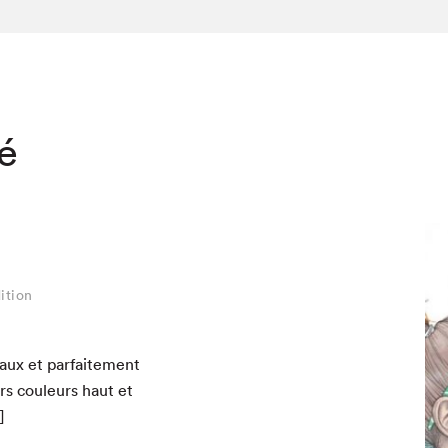
té
ition
aux et par­faite­ment
hez-vous?
urs couleurs haut et
]