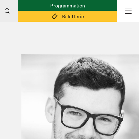
Programmation
Billetterie
Liens pratiques
Plan du Salon
Planifier sa visite (prix d'entrée,
horaire, info pratiques)
Billetterie: achetez vos billets!
FAQ visiteur·euse·s
Espace professionnel·le·s
Espace enseignant·e·s
Espace médias
Devenir bénévole
Espace exposant·e·s