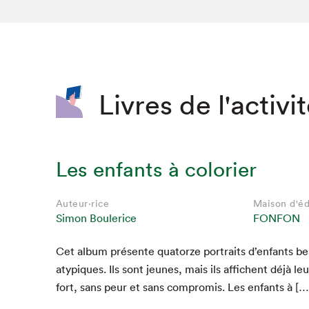
SLM 2020
SLM 2019
SLM 2018
Livres de l'activi
Les enfants à colorier
Auteur·rice
Maison d'éd
Simon Boulerice
FONFON
Cet album présente qua­torze por­traits d’en­fants be
Que cherc
atyp­iques. Ils sont jeunes, mais ils affichent déjà le
fort, sans peur et sans com­pro­mis. Les enfants à […