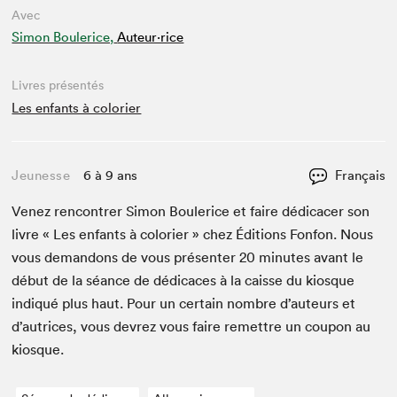
Avec
Simon Boulerice,
Auteur·rice
Livres présentés
Les enfants à colorier
Jeunesse
6 à 9 ans
Français
Venez ren­con­tr­er Simon Boulerice et faire dédi­cac­er son
livre « Les enfants à col­o­ri­er » chez Édi­tions Fon­fon. Nous
vous deman­dons de vous présen­ter
20
min­utes avant le
début de la séance de dédi­caces à la caisse du kiosque
indiqué plus haut. Pour un cer­tain nom­bre d’auteurs et
d’autrices, vous devrez vous faire remet­tre un coupon au
kiosque.