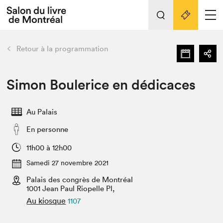
Tout sur l'édition 2022
Nos activités
retour
Retour à la programmation
Actualités
Liens pratiques
Simon Boulerice en dédicaces
Édition 2022
Au Palais
Vidéos et Balados
En personne
Planifier sa visite
Club de lecture Braindate
11h00 à 12h00
Nous connaître
Samedi 27 novembre 2021
Palais des congrès de Montréal
Projets partenaires 2022
Espace médias
1001 Jean Paul Riopelle Pl,
Au kiosque
1107
Espace exposant⋅e⋅s
Archives