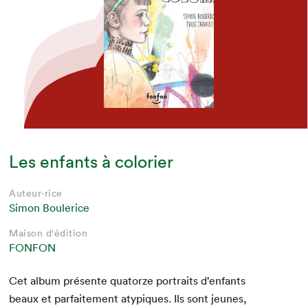
Les enfants à colorier
Auteur·rice
Simon Boulerice
Maison d'édition
FONFON
Cet album présente qua­torze por­traits d’en­fants
beaux et par­faite­ment atyp­iques. Ils sont jeunes,