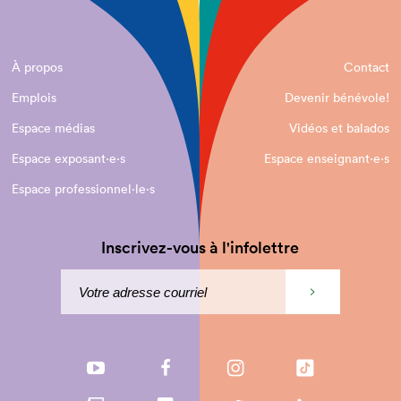
À propos
Contact
Emplois
Devenir bénévole!
Espace médias
Vidéos et balados
Espace exposant·e⋅s
Espace enseignant·e⋅s
Espace professionnel·le⋅s
Inscrivez-vous à l'infolettre