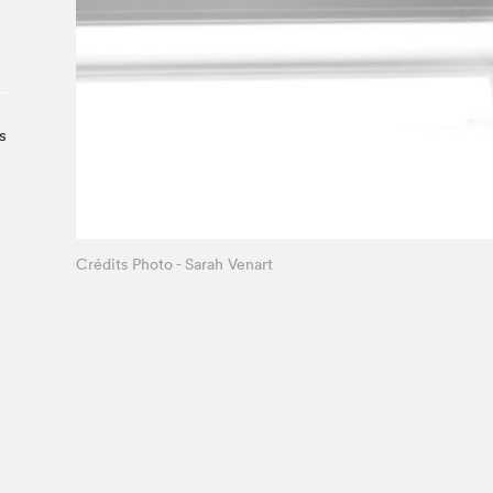
Le Salon dans la ville, espace
organisateur⋅rice
> SLM Pro
s
Crédits Photo - Sarah Venart