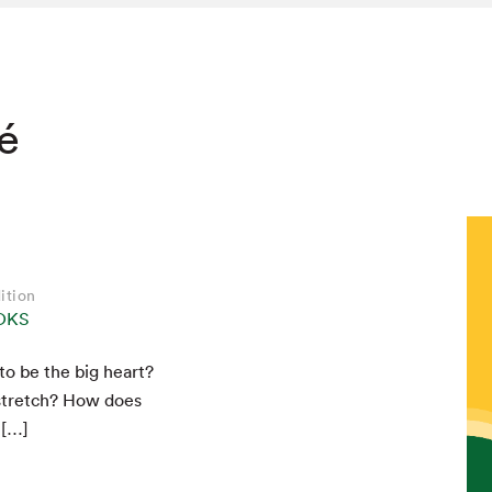
té
ition
OKS
to be the big heart?
hez-vous?
t stretch? How does
 […]