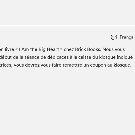
Club de lecture Braindate
Communication-Jeunesse au Salon
Le Salon dans ta classe
La Maison des libraires
Françai
Liseur Public
 son livre « I Am the Big Heart » chez Brick Books. Nous vous
Vitrine du Festival littéraire international Metropolis
bleu
début de la séance de dédi­caces à la caisse du kiosque indiqué
La lecture en cadeau
utrices, vous devrez vous faire remet­tre un coupon au kiosque.
L'Aparté
SLM PRO