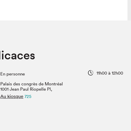
 visite
Nous connaître
dicaces
lon
À propos
ée
Mission et valeurs
uverture
Équipe
11h00 à 12h00
En personne
au Salon
Politique de prévention du
harcèlement
Palais des congrès de Montréal
al Traiteur
1001 Jean Paul Riopelle Pl,
Politique d’écoresponsabilité
uestions des
Au kiosque
725
e⋅s