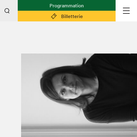
Programmation
Billetterie
Liens pratiques
Plan du Salon
Planifier sa visite (prix d'entrée,
horaire, info pratiques)
Billetterie: achetez vos billets!
FAQ visiteur·euse·s
Espace professionnel·le·s
Espace enseignant·e·s
Espace médias
Devenir bénévole
Espace exposant·e·s