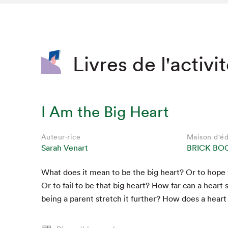
SLM 2020
SLM 2019
SLM 2018
Livres de l'activi
I Am the Big Heart
Auteur·rice
Maison d'éd
Sarah Venart
BRICK BO
What does it mean to be the big heart? Or to hope 
Que cherc
Or to fail to be that big heart? How far can a hear
being a par­ent stretch it fur­ther? How does a heart