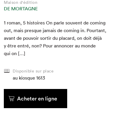
Maison d'édition
DE MORTAGNE
1
roman,
5
his­toires On par­le sou­vent de com­ing
out, mais presque jamais de com­ing in. Pour­tant,
avant de pou­voir sor­tir du plac­ard, on doit déjà
y être entré, non? Pour annon­cer au monde
qui on […]
Disponible sur place
au kiosque
1613
Acheter en ligne