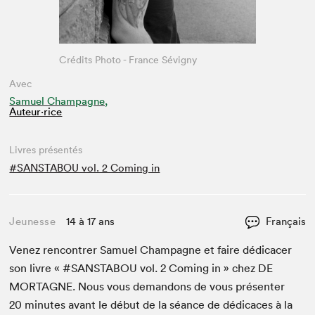
Crédits Photo - France Sévigny
Avec
Samuel Champagne,
Auteur·rice
Livres présentés
#SANSTABOU vol. 2 Coming in
Jeunesse
14 à 17 ans
Français
Venez ren­con­tr­er Samuel Cham­pagne et faire dédi­cac­er
son livre « #
SANSTABOU
vol.
2
Com­ing in » chez
DE
MORTAGNE
. Nous vous deman­dons de vous présen­ter
20
min­utes avant le début de la séance de dédi­caces à la