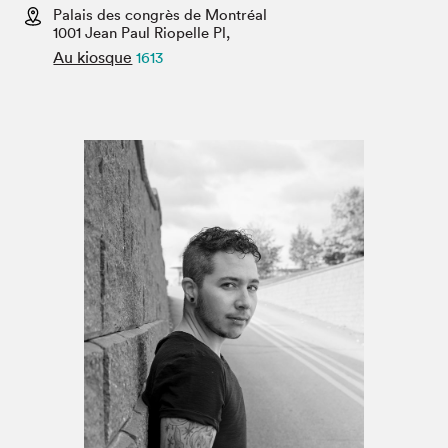
Espace enseignant·e·s
Palais des congrès de Montréal
1001 Jean Paul Riopelle Pl,
Espace pro
Au kiosque
1613