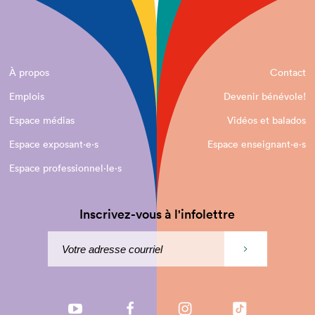
À propos
Contact
Emplois
Devenir bénévole!
Espace médias
Vidéos et balados
Espace exposant·e⋅s
Espace enseignant·e⋅s
Espace professionnel·le⋅s
Inscrivez-vous à l'infolettre