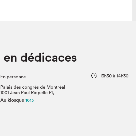
 visite
Nous connaître
en dédicaces
lon
À propos
ée
Mission et valeurs
uverture
Équipe
13h30 à 14h30
En personne
au Salon
Politique de prévention du
harcèlement
Palais des congrès de Montréal
al Traiteur
1001 Jean Paul Riopelle Pl,
Politique d’écoresponsabilité
uestions des
Au kiosque
1613
e⋅s