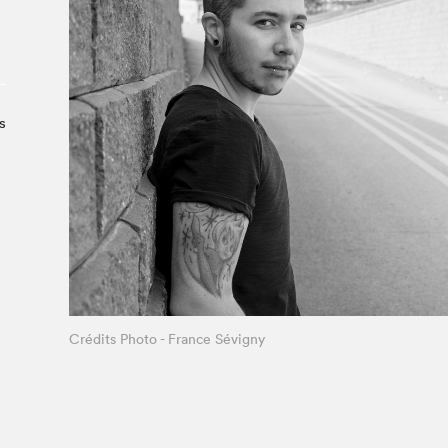
Le Salon dans la ville, espace
organisateur⋅rice
> SLM Pro
s
Crédits Photo - France Sévigny