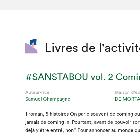
SLM 2020
SLM 2019
SLM 2018
Livres de l'activi
#SANSTABOU vol. 2 Comin
Auteur·rice
Maison d'éd
Samuel Champagne
DE MORT
1
roman,
5
his­toires On par­le sou­vent de com­ing o
jamais de com­ing in. Pour­tant, avant de pou­voir sor­t
déjà y être entré, non? Pour annon­cer au monde qu