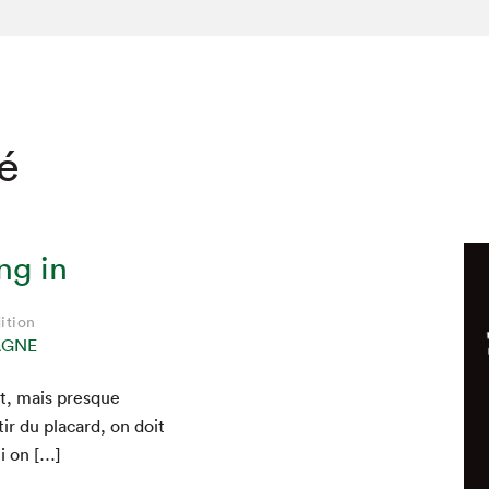
té
g in
ition
AGNE
ut, mais presque
ir du plac­ard, on doit
i on […]