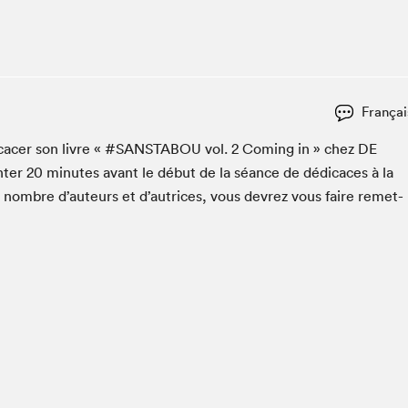
Club de lecture Braindate
Communication-Jeunesse au Salon
Le Salon dans ta classe
La Maison des libraires
Françai
Liseur Public
ac­er son livre « #
SANSTABOU
vol.
2
Com­ing in » chez
DE
Vitrine du Festival littéraire international Metropolis
bleu
­ter
20
min­utes avant le début de la séance de dédi­caces à la
La lecture en cadeau
n nom­bre d’auteurs et d’autrices, vous devrez vous faire remet­
L'Aparté
SLM PRO