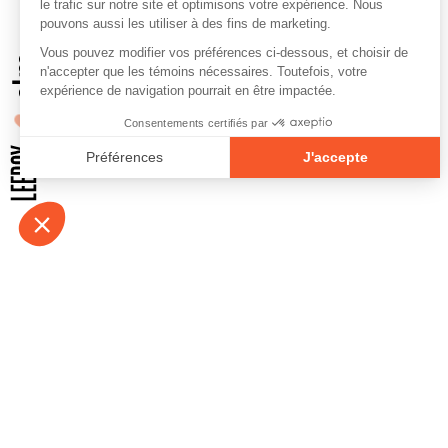
À propos
Contact
Emplois
Devenir bénévo
Espace médias
Vidéos et balad