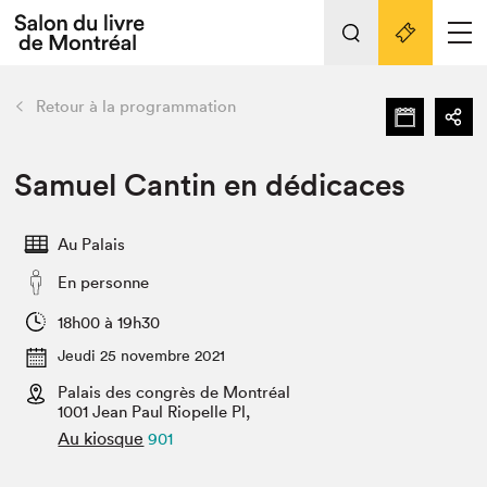
Tout sur l'édition 2022
Nos activités
retour
Retour à la programmation
Actualités
Liens pratiques
Samuel Cantin en dédicaces
Édition 2022
Au Palais
Vidéos et Balados
En personne
Planifier sa visite
Club de lecture Braindate
18h00 à 19h30
Nous connaître
Jeudi 25 novembre 2021
Palais des congrès de Montréal
Projets partenaires 2022
Espace médias
1001 Jean Paul Riopelle Pl,
Au kiosque
901
Espace exposant⋅e⋅s
Archives