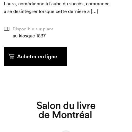
Lau­ra, comé­di­enne à l’aube du suc­cès, com­mence
à se dés­in­té­gr­er lorsque cette dernière a […]
Disponible sur place
au kiosque
1837
Acheter en ligne
Que cherchez-vous?