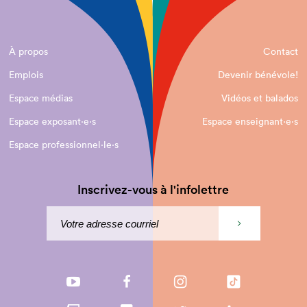
À propos
Contact
Emplois
Devenir bénévole!
Espace médias
Vidéos et balados
Espace exposant·e⋅s
Espace enseignant·e⋅s
Espace professionnel·le⋅s
Inscrivez-vous à l'infolettre