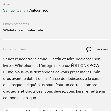
Avec
Samuel Cantin,
Auteur·rice
Livres présentés
Whitehorse : L'intégrale
Pour tou⋅te⋅s
Français
Venez ren­con­tr­er Samuel Can­tin et faire dédi­cac­er son
livre « White­horse : L’in­té­grale » chez
ÉDI­TIONS
POW
POW
. Nous vous deman­dons de vous présen­ter
20
min­
utes avant le début de la séance de dédi­caces à la caisse
du kiosque indiqué plus haut. Pour un cer­tain nom­bre
d’auteurs et d’autrices, vous devrez vous faire remet­tre un
coupon au kiosque.