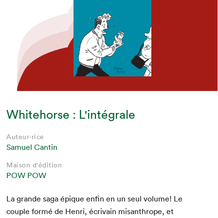
Whitehorse : L'intégrale
Auteur·rice
Samuel Cantin
Maison d'édition
POW POW
La grande saga épique enfin en un seul vol­ume! Le
cou­ple for­mé de Hen­ri, écrivain mis­an­thrope, et