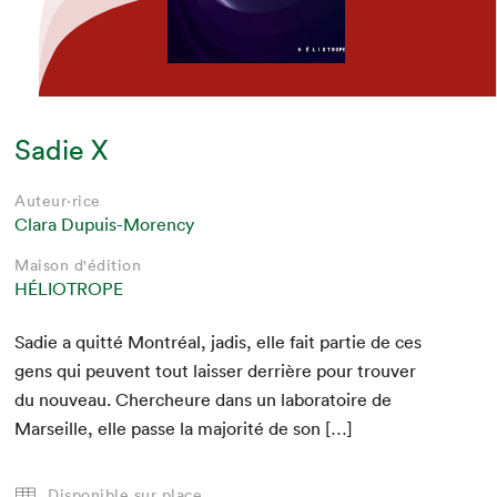
Sadie X
Auteur·rice
Clara Dupuis-Morency
Maison d'édition
HÉLIOTROPE
Sadie a quit­té Mon­tréal, jadis, elle fait par­tie de ces
gens qui peu­vent tout laiss­er der­rière pour trou­ver
du nou­veau. Chercheure dans un lab­o­ra­toire de
Mar­seille, elle passe la majorité de son […]
Disponible sur place