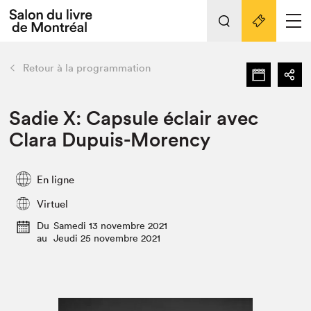
Tout sur l'édition 2022
Nos activités
retour
Retour à la programmation
Actualités
Liens pratiques
Sadie X: Capsule éclair avec
Clara Dupuis-Morency
Édition 2022
Vidéos et Balados
En ligne
Planifier sa visite
Virtuel
Club de lecture Braindate
Nous connaître
Du
Samedi 13 novembre 2021
au
Jeudi 25 novembre 2021
Projets partenaires 2022
Espace médias
Espace exposant⋅e⋅s
Archives