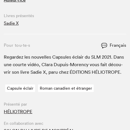
Livres présentés
Sadie X
Pour tou⋅te⋅s
Français
Regardez les nou­velles Cap­sules éclair du
SLM
2021
. Dans
une courte vidéo, Clara Dupuis-Moren­cy vous fait décou­
vrir son livre Sadie X, paru chez
ÉDI­TIONS
HÉLIOTROPE
.
Capsule éclair
Roman canadien et étranger
Présenté par
HÉLIOTROPE
En collaboration avec