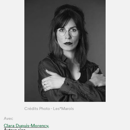
Espace enseignant·e·s
Espace pro
Crédits Photo - Les*Marois
Avec
Clara Dupuis-Morency,
Auteur·rice