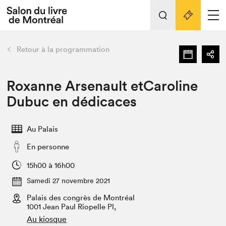
Tout sur l'édition 2022
Nos activités
retour
Retour à la programmation
Actualités
Liens pratiques
Roxanne Arsenault etCaroline
Dubuc en dédicaces
Édition 2022
Vidéos et Balados
Au Palais
Planifier sa visite
En personne
Club de lecture Braindate
Nous connaître
15h00 à 16h00
Samedi 27 novembre 2021
Projets partenaires 2022
Espace médias
Palais des congrès de Montréal
1001 Jean Paul Riopelle Pl,
Espace exposant⋅e⋅s
Archives
Au kiosque