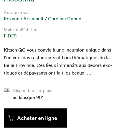
Auteurs·rices
Roxanne Arsenault
/
Caroline Dubuc
Maison d'édition
FIDES
Kitsch
QC
vous con­vie à une incur­sion unique dans
l’univers des restau­rants et bars thé­ma­tiques de la
Belle Province. Ces lieux immer­sifs aux décors exo­
tiques et dépaysants ont fait les beaux […]
Disponible sur place
au kiosque
901
Acheter en ligne