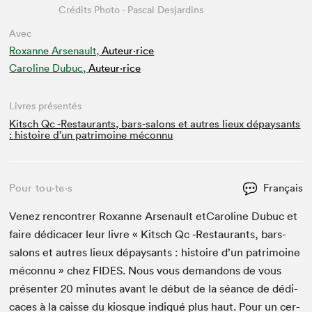
Crédits Photo - Pascal Desjardins
Avec
Roxanne Arsenault,
Auteur·rice
Caroline Dubuc,
Auteur·rice
Livres présentés
Kitsch Qc -Restaurants, bars-salons et autres lieux dépaysants
: histoire d’un patrimoine méconnu
Pour tou⋅te⋅s
Français
Venez ren­con­tr­er Rox­anne Arse­nault etCaro­line Dubuc et
faire dédi­cac­er leur livre « Kitsch Qc ‑Restau­rants, bars-
salons et autres lieux dépaysants : his­toire d’un pat­ri­moine
mécon­nu » chez
FIDES
. Nous vous deman­dons de vous
présen­ter
20
min­utes avant le début de la séance de dédi­
caces à la caisse du kiosque indiqué plus haut. Pour un cer­