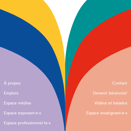
À propos
Contact
Emplois
Devenir bénévole!
Espace médias
Vidéos et balados
Espace exposant·e⋅s
Espace enseignant·e⋅s
Espace professionnel·le⋅s