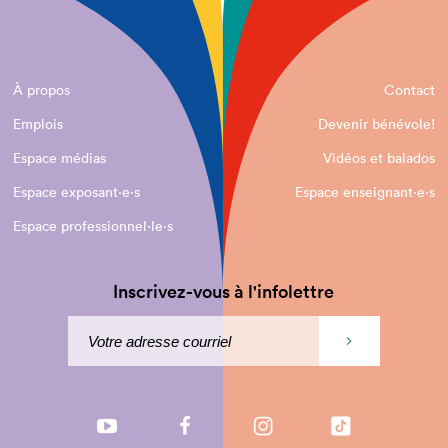
À propos
Contact
Emplois
Devenir bénévole!
Espace médias
Vidéos et balados
Espace exposant·e⋅s
Espace enseignant·e⋅s
Espace professionnel·le⋅s
Inscrivez-vous à l'infolettre