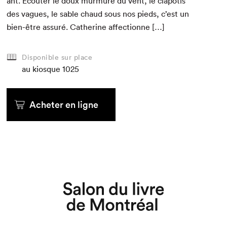
ant. Écouter le doux mur­mure du vent, le clapo­tis
des vagues, le sable chaud sous nos pieds, c’est un
bien-être assuré. Cather­ine affectionne […]
Disponible sur place
au kiosque
1025
Acheter en ligne
Que cherchez-vous?