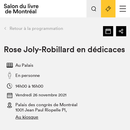
Tout sur l'édition 2022
Nos activités
retour
Retour à la programmation
Actualités
Liens pratiques
Rose Joly-Robillard en dédicaces
Édition 2022
Au Palais
Vidéos et Balados
En personne
Planifier sa visite
Club de lecture Braindate
14h00 à 16h00
Nous connaître
Vendredi 26 novembre 2021
Palais des congrès de Montréal
Projets partenaires 2022
Espace médias
1001 Jean Paul Riopelle Pl,
Au kiosque
Espace exposant⋅e⋅s
Archives