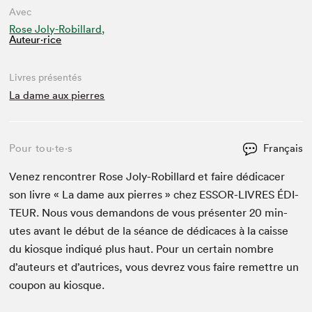
Avec
Rose Joly-Robillard,
Auteur·rice
Livres présentés
La dame aux pierres
Pour tou⋅te⋅s
Français
Venez ren­con­tr­er Rose Joly-Robil­lard et faire dédi­cac­er
son livre « La dame aux pier­res » chez
ESSOR-LIVRES
ÉDI­
TEUR
. Nous vous deman­dons de vous présen­ter
20
min­
utes avant le début de la séance de dédi­caces à la caisse
du kiosque indiqué plus haut. Pour un cer­tain nom­bre
d’auteurs et d’autrices, vous devrez vous faire remet­tre un
coupon au kiosque.