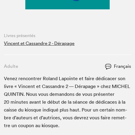
Livres présentés
Vincent et Cassandre 2 - Dérapage
Adulte
Français
Venez ren­con­tr­er Roland Lapointe et faire dédi­cac­er son
livre « Vin­cent et Cas­san­dre
2
— Déra­page » chez
MICHEL
QUINTIN
. Nous vous deman­dons de vous présen­ter
20
min­utes avant le début de la séance de dédi­caces à la
caisse du kiosque indiqué plus haut. Pour un cer­tain nom­
bre d’auteurs et d’autrices, vous devrez vous faire remet­
tre un coupon au kiosque.