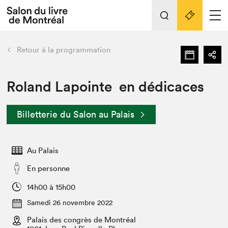
Tout sur l'édition 2022
Nos activités
retour
Retour à la programmation
Actualités
Liens pratiques
Roland Lapointe en dédicaces
Édition 2022
Billetterie du Salon au Palais
Vidéos et Balados
Planifier sa visite
Au Palais
Club de lecture Braindate
Nous connaître
En personne
Projets partenaires 2022
14h00 à 15h00
Espace médias
Samedi 26 novembre 2022
Espace exposant⋅e⋅s
Archives
Palais des congrès de Montréal