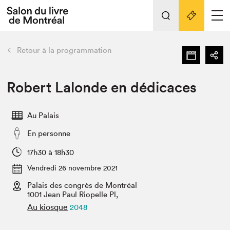
Tout sur l'édition 2022
Nos activités
retour
Retour à la programmation
Actualités
Liens pratiques
Robert Lalonde en dédicaces
Édition 2022
Au Palais
Vidéos et Balados
En personne
Planifier sa visite
Club de lecture Braindate
17h30 à 18h30
Nous connaître
Vendredi 26 novembre 2021
Palais des congrès de Montréal
Projets partenaires 2022
Espace médias
1001 Jean Paul Riopelle Pl,
Au kiosque
2048
Espace exposant⋅e⋅s
Archives