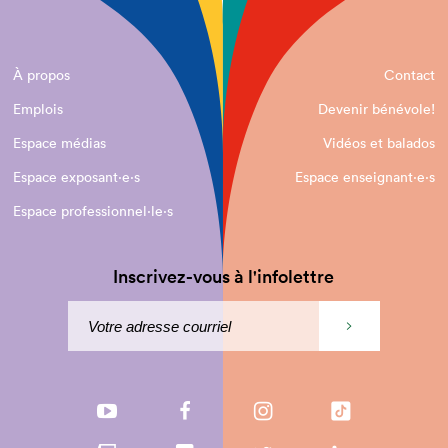
À propos
Contact
Emplois
Devenir bénévole!
Espace médias
Vidéos et balados
Espace exposant·e⋅s
Espace enseignant·e⋅s
Espace professionnel·le⋅s
Inscrivez-vous à l'infolettre