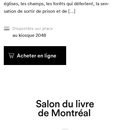
églis­es, les champs, les forêts qui défer­lent, la sen­
sa­tion de sor­tir de prison et de […]
Disponible sur place
au kiosque
2048
Acheter en ligne
Que cherchez-vous?