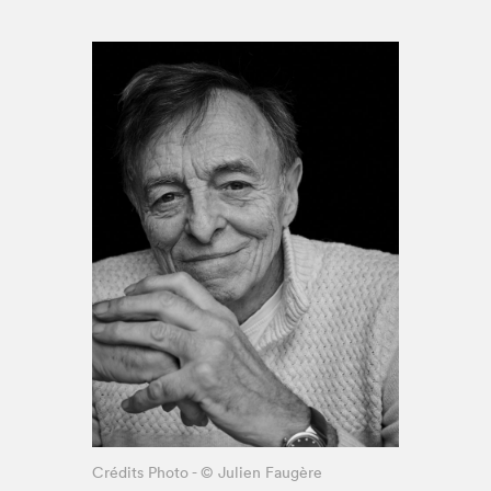
Espace enseignant·e·s
Espace pro
Crédits Photo - © Julien Faugère