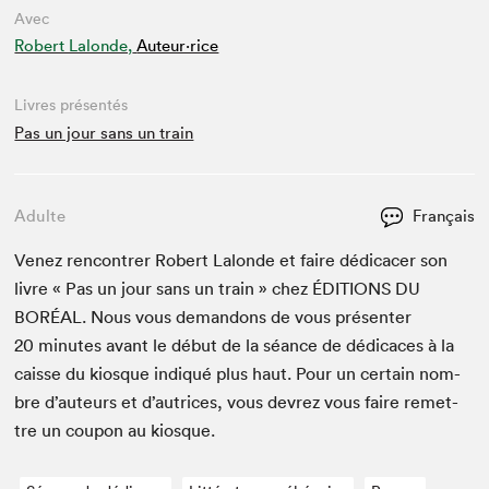
Avec
Robert Lalonde,
Auteur·rice
Livres présentés
Pas un jour sans un train
Adulte
Français
Venez ren­con­tr­er Robert Lalonde et faire dédi­cac­er son
livre « Pas un jour sans un train » chez
ÉDI­TIONS
DU
BORÉAL
. Nous vous deman­dons de vous présen­ter
20
min­utes avant le début de la séance de dédi­caces à la
caisse du kiosque indiqué plus haut. Pour un cer­tain nom­
bre d’auteurs et d’autrices, vous devrez vous faire remet­
tre un coupon au kiosque.