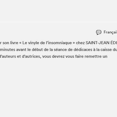
Club de lecture Braindate
Communication-Jeunesse au Salon
Le Salon dans ta classe
La Maison des libraires
Françai
Liseur Public
er son livre « Le vinyle de l’in­som­ni­aque » chez
SAINT-JEAN
ÉDI
Vitrine du Festival littéraire international Metropolis
bleu
min­utes avant le début de la séance de dédi­caces à la caisse d
La lecture en cadeau
d’auteurs et d’autrices, vous devrez vous faire remet­tre un
L'Aparté
SLM PRO