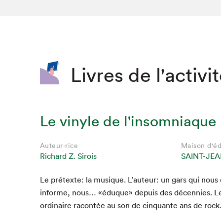
SLM 2020
SLM 2019
SLM 2018
Livres de l'activi
Le vinyle de l'insomniaque
Auteur·rice
Maison d'éd
Richard Z. Sirois
SAINT-JEA
Le pré­texte: la musique. L’auteur: un gars qui nous d
informe, nous… «éduque» depuis des décen­nies. Le 
ordi­naire racon­tée au son de cinquante ans de rock