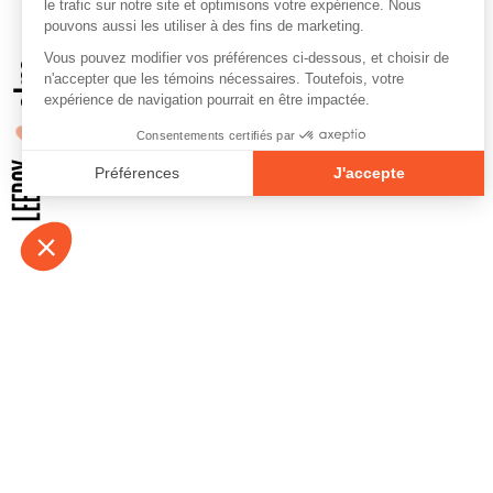
À propos
Contact
Emplois
Devenir bénévo
Espace médias
Vidéos et balad