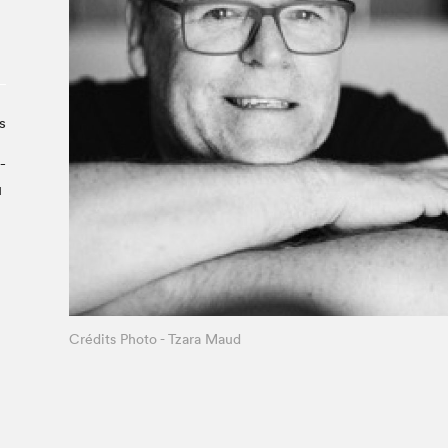
Le Salon dans la ville, espace
organisateur⋅rice
> SLM Pro
s
­
u
Crédits Photo - Tzara Maud