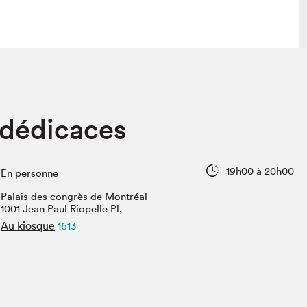
 visite
Nous connaître
 dédicaces
lon
À propos
ée
Mission et valeurs
uverture
Équipe
19h00 à 20h00
En personne
au Salon
Politique de prévention du
harcèlement
Palais des congrès de Montréal
al Traiteur
1001 Jean Paul Riopelle Pl,
Politique d’écoresponsabilité
uestions des
Au kiosque
1613
e⋅s