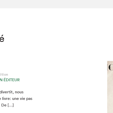
té
ition
N ÉDITEUR
iver­tit, nous
livre: une vie pas
. De […]