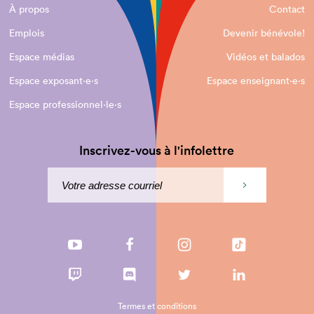
À propos
Contact
Emplois
Devenir bénévole!
Espace médias
Vidéos et balados
Espace exposant·e⋅s
Espace enseignant·e⋅s
Espace professionnel·le⋅s
Inscrivez-vous à l'infolettre
Termes et conditions