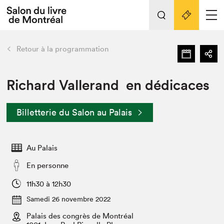
Tout sur l'édition 2022
Nos activités
retour
Retour à la programmation
Actualités
Liens pratiques
Richard Vallerand en dédicaces
Édition 2022
Billetterie du Salon au Palais
Vidéos et Balados
Planifier sa visite
Au Palais
Club de lecture Braindate
Nous connaître
En personne
Projets partenaires 2022
11h30 à 12h30
Espace médias
Samedi 26 novembre 2022
Espace exposant⋅e⋅s
Archives
Palais des congrès de Montréal