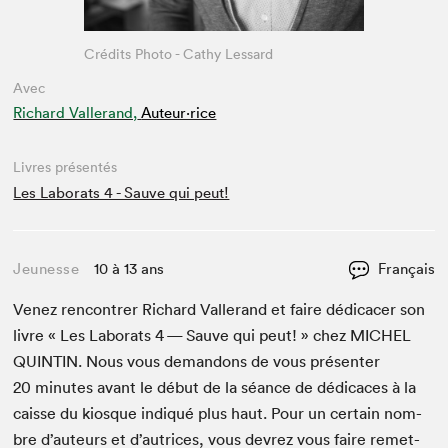
Crédits Photo - Cathy Lessard
Avec
Richard Vallerand,
Auteur·rice
Livres présentés
Les Laborats 4 - Sauve qui peut!
Jeunesse
10 à 13 ans
Français
Venez ren­con­tr­er Richard Vallerand et faire dédi­cac­er son
livre « Les Lab­o­rats
4
— Sauve qui peut! » chez
MICHEL
QUINTIN
. Nous vous deman­dons de vous présen­ter
20
min­utes avant le début de la séance de dédi­caces à la
caisse du kiosque indiqué plus haut. Pour un cer­tain nom­
bre d’auteurs et d’autrices, vous devrez vous faire remet­