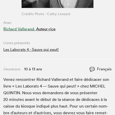
Crédits Photo - Cathy Lessard
Avec
Richard Vallerand,
Auteur·rice
Livres présentés
Les Laborats 4 - Sauve qui peut!
Jeunesse
10 à 13 ans
Français
Venez ren­con­tr­er Richard Vallerand et faire dédi­cac­er son
livre « Les Lab­o­rats
4
— Sauve qui peut! » chez
MICHEL
QUINTIN
. Nous vous deman­dons de vous présen­ter
20
min­utes avant le début de la séance de dédi­caces à la
caisse du kiosque indiqué plus haut. Pour un cer­tain nom­
bre d’auteurs et d’autrices, vous devrez vous faire remet­