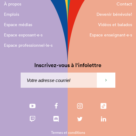
À propos
Contact
Emplois
Devenir bénévole!
Espace médias
Vidéos et balados
Espace exposant·e⋅s
Espace enseignant·e⋅s
Espace professionnel·le⋅s
Inscrivez-vous à l'infolettre
Termes et conditions