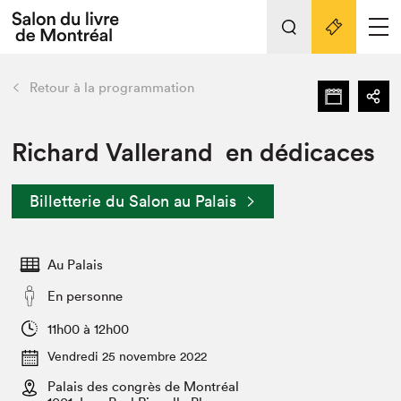
Tout sur l'édition 2022
Nos activités
retour
Retour à la programmation
Actualités
Liens pratiques
Richard Vallerand en dédicaces
Édition 2022
Billetterie du Salon au Palais
Vidéos et Balados
Planifier sa visite
Au Palais
Club de lecture Braindate
Nous connaître
En personne
Projets partenaires 2022
11h00 à 12h00
Espace médias
Vendredi 25 novembre 2022
Espace exposant⋅e⋅s
Archives
Palais des congrès de Montréal