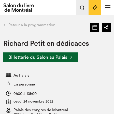
Tout sur l'édition 2022
Nos activités
retour
Retour à la programmation
Actualités
Liens pratiques
Richard Petit en dédicaces
Édition 2022
Billetterie du Salon au Palais
Vidéos et Balados
Planifier sa visite
Au Palais
Club de lecture Braindate
Nous connaître
En personne
Projets partenaires 2022
9h00 à 10h00
Espace médias
Jeudi 24 novembre 2022
Espace exposant⋅e⋅s
Archives
Palais des congrès de Montréal