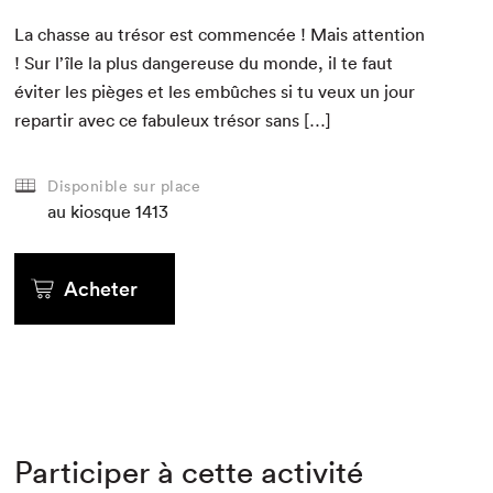
La chas­se au tré­sor est com­mencée ! Mais atten­tion
! Sur l’île la plus dan­gereuse du monde, il te faut
éviter les pièges et les embûch­es si tu veux un jour
repar­tir avec ce fab­uleux tré­sor sans […]
Disponible sur place
au kiosque
1413
Acheter
Participer à cette activité