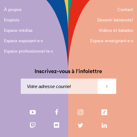
À propos
Contact
Emplois
Devenir bénévole!
Espace médias
Vidéos et balados
Espace exposant·e⋅s
Espace enseignant·e⋅s
Espace professionnel·le⋅s
Inscrivez-vous à l'infolettre