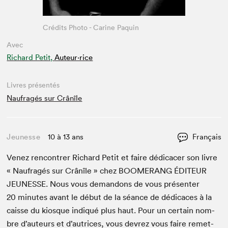
Crédits Photo - Carine Paquin
Avec
Richard Petit,
Auteur·rice
Livres présentés
Naufragés sur Crânîle
Jeunesse
10 à 13 ans
Français
Venez ren­con­tr­er Richard Petit et faire dédi­cac­er son livre
« Naufragés sur Crânîle » chez
BOOMERANG
ÉDI­TEUR
JEUNESSE
. Nous vous deman­dons de vous présen­ter
20
min­utes avant le début de la séance de dédi­caces à la
caisse du kiosque indiqué plus haut. Pour un cer­tain nom­
bre d’auteurs et d’autrices, vous devrez vous faire remet­