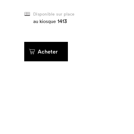
Disponible sur place
Que cherc
1413
au kiosque
Acheter