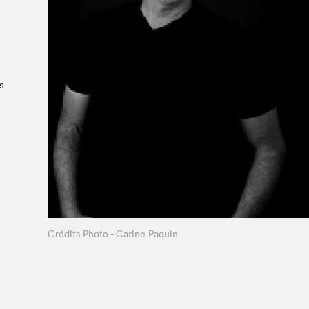
Le Salon dans la ville, espace
organisateur⋅rice
> SLM Pro
s
Crédits Photo - Carine Paquin