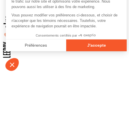
À propos
Contact
Emplois
Devenir bénévo
Espace médias
Vidéos et balad