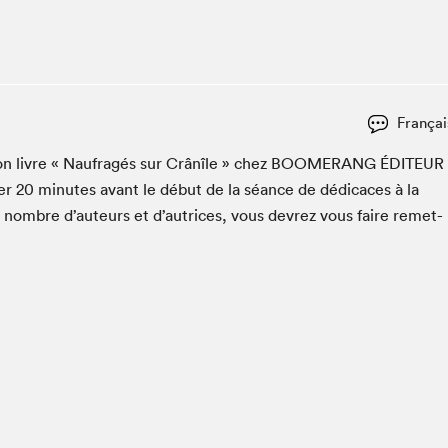
Club de lecture Braindate
Communication-Jeunesse au Salon
Le Salon dans ta classe
La Maison des libraires
Françai
Liseur Public
 son livre « Naufragés sur Crânîle » chez
BOOMERANG
ÉDI­TEUR
Vitrine du Festival littéraire international Metropolis
bleu
ter
20
min­utes avant le début de la séance de dédi­caces à la
La lecture en cadeau
n nom­bre d’auteurs et d’autrices, vous devrez vous faire remet­
L'Aparté
SLM PRO