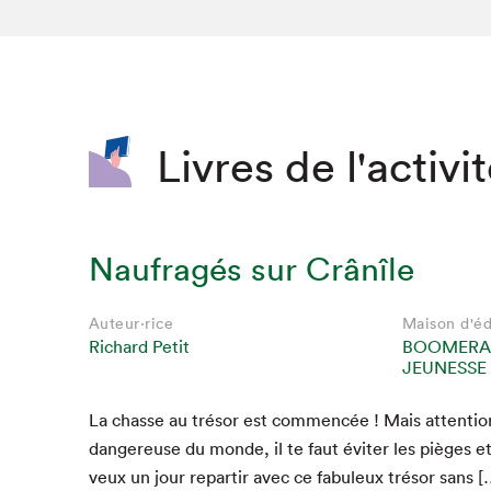
SLM 2020
SLM 2019
SLM 2018
Livres de l'activi
Naufragés sur Crânîle
Auteur·rice
Maison d'éd
Richard Petit
BOOMERA
JEUNESSE
La chas­se au tré­sor est com­mencée ! Mais atten­tion 
dan­gereuse du monde, il te faut éviter les pièges et
veux un jour repar­tir avec ce fab­uleux tré­sor sans [