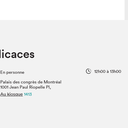
 visite
Nous connaître
dicaces
lon
À propos
ée
Mission et valeurs
uverture
Équipe
12h00 à 13h00
En personne
au Salon
Politique de prévention du
harcèlement
Palais des congrès de Montréal
al Traiteur
1001 Jean Paul Riopelle Pl,
Politique d’écoresponsabilité
uestions des
Au kiosque
1413
e⋅s