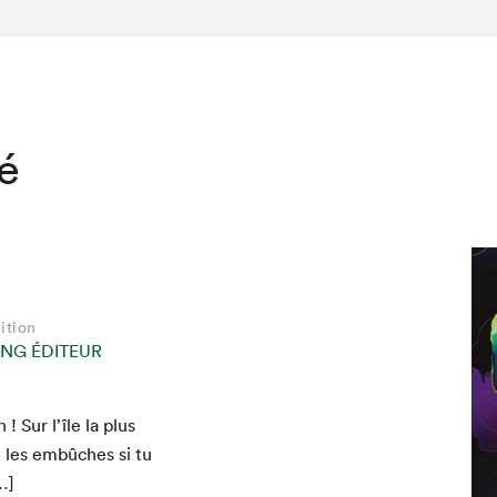
té
ition
NG ÉDITEUR
! Sur l’île la plus
 les embûch­es si tu
…]