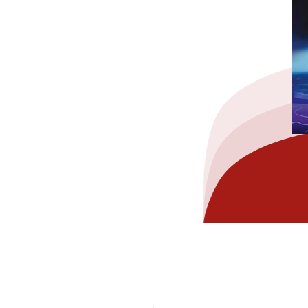
hez-vous?