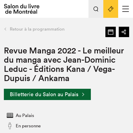
Tout sur l'édition 2022
Nos activités
retour
Retour à la programmation
Actualités
Liens pratiques
Revue Manga 2022 - Le meilleur
du manga avec Jean-Dominic
Édition 2022
Leduc - Éditions Kana / Vega-
Vidéos et Balados
Dupuis / Ankama
Planifier sa visite
Club de lecture Braindate
Nous connaître
Billetterie du Salon au Palais
Projets partenaires 2022
Espace médias
Au Palais
Espace exposant⋅e⋅s
Archives
En personne