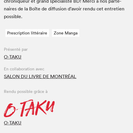
chroniqueur et grand spé­cial­iste
BD
! Mer­ci à nos parte­
naires de la Boîte de dif­fu­sion d’avoir ren­du cet entre­tien
possible.
Prescription littéraire
Zone Manga
Présenté par
O-TAKU
En collaboration avec
SALON DU LIVRE DE MONTRÉAL
Rendu possible grâce à
O-TAKU