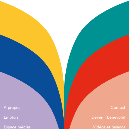
À propos
Contact
Emplois
Devenir bénévole!
Espace médias
Vidéos et balados