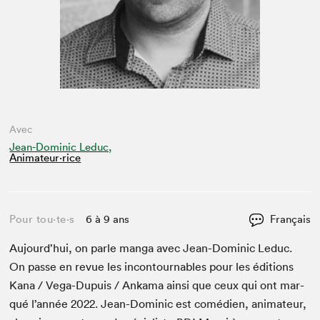
Avec
Jean-Dominic Leduc,
Animateur⋅rice
Pour tou⋅te⋅s
6 à 9 ans
Français
Aujourd’hui, on par­le man­ga avec Jean-Dominic Leduc.
On passe en revue les incon­tourn­ables pour les édi­tions
Kana / Vega-Dupuis / Anka­ma ain­si que ceux qui ont mar­
qué l’année
2022
. Jean-Dominic est comé­di­en, ani­ma­teur,