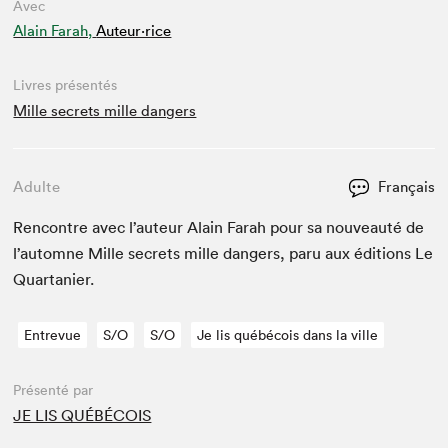
Avec
Alain Farah,
Auteur·rice
Livres présentés
Mille secrets mille dangers
Adulte
Français
Ren­con­tre avec l’auteur Alain Farah pour sa nou­veauté de
l’automne Mille secrets mille dan­gers, paru aux édi­tions Le
Quartanier.
Entrevue
S/O
S/O
Je lis québécois dans la ville
Présenté par
JE LIS QUÉBÉCOIS