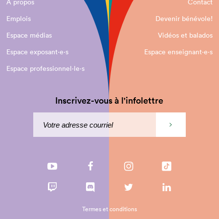
À propos
Contact
Emplois
Devenir bénévole!
Espace médias
Vidéos et balados
Espace exposant·e⋅s
Espace enseignant·e⋅s
Espace professionnel·le⋅s
Inscrivez-vous à l'infolettre
Termes et conditions