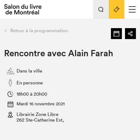
Tout sur l'édition 2022
Nos activités
retour
Retour à la programmation
Actualités
Liens pratiques
Rencontre avec Alain Farah
Édition 2022
Vidéos et Balados
Dans la ville
Planifier sa visite
En personne
Club de lecture Braindate
18h00 à 20h00
Nous connaître
Mardi 16 novembre 2021
Projets partenaires 2022
Librairie Zone Libre
Espace médias
262 Ste-Catherine Est,
Espace exposant⋅e⋅s
Archives