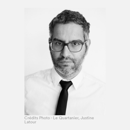
Espace enseignant·e·s
Espace pro
Crédits Photo - Le Quartanier, Justine
Latour