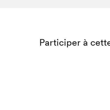
SLM 2020
SLM 2019
SLM 2018
Que cherc
Participer à cette