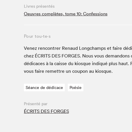
Livres présentés
Studio Radio-Canada
Oeuvres complètes, tome 10: Confessions
Matinées scolaires
Les matins Petits bonheurs (0-5 ans)
Espace Lis-moi MTL (12-18 ans)
Pour tou⋅te⋅s
Le grand jeu de lecture à voix haute du Salon
Venez ren­con­tr­er Renaud Longchamps et faire dédi­
Espace Montréal-Nord
chez
ÉCRITS
DES
FORGES
. Nous vous deman­dons 
Tapis rouge des écrivain·e·s
dédi­caces à la caisse du kiosque indiqué plus haut. 
Zone Manga
vous faire remet­tre un coupon au kiosque.
La Grande tournée de Bologne (Coin de survie des
illustrateur·rice·s)
Séance de dédicace
Poésie
Espace jeunesse Desjardins
Présenté par
ÉCRITS DES FORGES
Archives
SLM 2021