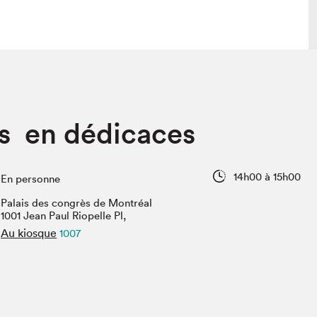
 visite
Nous connaître
 en dédicaces
lon
À propos
ée
Mission et valeurs
uverture
Équipe
14h00 à 15h00
En personne
au Salon
Politique de prévention du
harcèlement
Palais des congrès de Montréal
al Traiteur
1001 Jean Paul Riopelle Pl,
Politique d’écoresponsabilité
uestions des
Au kiosque
1007
e⋅s