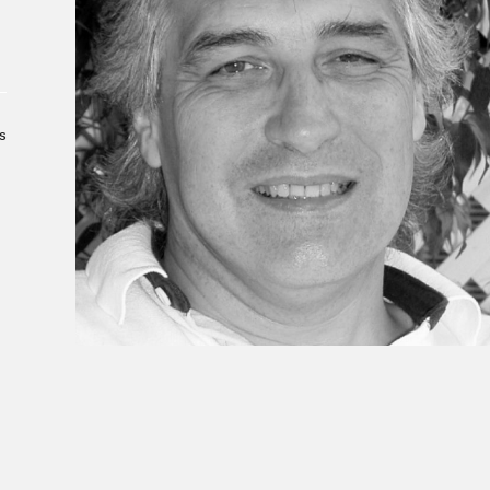
Le Salon dans la ville, espace
organisateur⋅rice
> SLM Pro
s