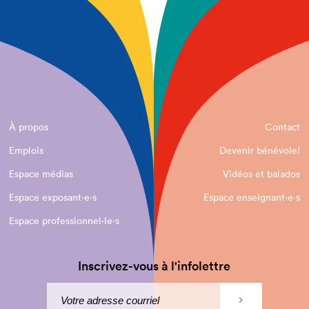
À propos
Contact
Emplois
Devenir bénévole!
Espace médias
Vidéos et balados
Espace exposant·e⋅s
Espace enseignant·e⋅s
Espace professionnel·le⋅s
Inscrivez-vous à l'infolettre