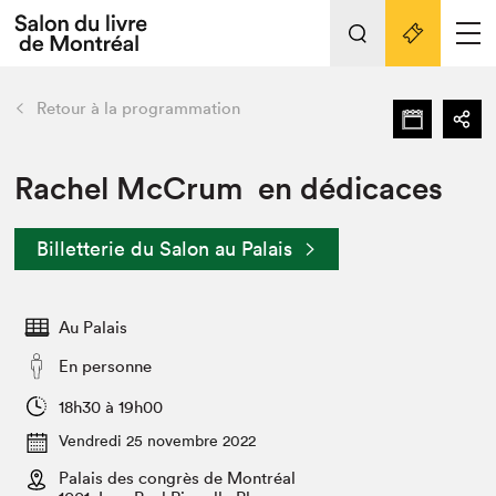
Tout sur l'édition 2022
Nos activités
retour
Retour à la programmation
Actualités
Liens pratiques
Rachel McCrum en dédicaces
Édition 2022
Billetterie du Salon au Palais
Vidéos et Balados
Planifier sa visite
Au Palais
Club de lecture Braindate
Nous connaître
En personne
Projets partenaires 2022
18h30 à 19h00
Espace médias
Vendredi 25 novembre 2022
Espace exposant⋅e⋅s
Archives
Palais des congrès de Montréal