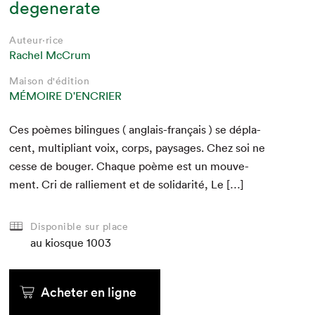
degenerate
Auteur·rice
Rachel McCrum
Maison d'édition
MÉMOIRE D'ENCRIER
Ces poèmes bilingues ( anglais-français ) se dépla­
cent, mul­ti­pli­ant voix, corps, paysages. Chez soi ne
cesse de bouger. Chaque poème est un mou­ve­
ment. Cri de ral­liement et de sol­i­dar­ité, Le […]
Disponible sur place
au kiosque
1003
Acheter en ligne