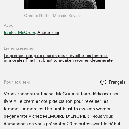
Crédits Photo - Michael Kovacs
Avec
Rachel McCrum,
Auteur·rice
Livres présentés
Le premier coup de clairon pour réveiller les femmes
immorales The first blast to awaken women degenerate
Pour tou⋅te⋅s
Français
Venez ren­con­tr­er Rachel McCrum et faire dédi­cac­er son
livre « Le pre­mier coup de cla­iron pour réveiller les
femmes immorales The first blast to awak­en women
degen­er­ate » chez
MÉMOIRE
D’EN­CRIER. Nous vous
deman­dons de vous présen­ter
20
min­utes avant le début