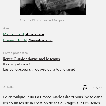
Crédits Photo - René Marquis
Avec
Mario Girard,
Auteur·rice
Dominic Tardif,
Animateur⋅rice
Livres présentés
Renée Claude : donne-moi le temps
Il se voyait déjà !
Les belles-soeurs : l'oeuvre qui a tout changé
Adulte
Français
Le chroniqueur de La Presse Mario Girard nous invite dans
les couliss­es de la créa­tion de ses ouvrages sur Les Belles-