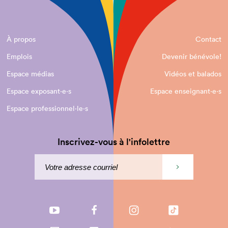
À propos
Contact
Emplois
Devenir bénévole!
Espace médias
Vidéos et balados
Espace exposant·e⋅s
Espace enseignant·e⋅s
Espace professionnel·le⋅s
Inscrivez-vous à l'infolettre