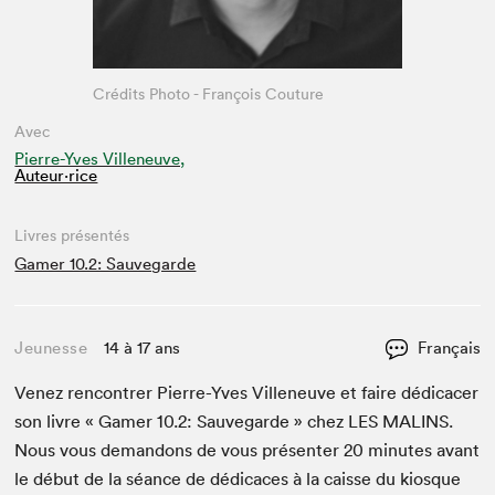
Crédits Photo - François Couture
Avec
Pierre-Yves Villeneuve,
Auteur·rice
Livres présentés
Gamer 10.2: Sauvegarde
Jeunesse
14 à 17 ans
Français
Venez ren­con­tr­er Pierre-Yves Vil­leneuve et faire dédi­cac­er
son livre « Gamer
10
.
2
: Sauve­g­arde » chez
LES
MALINS
.
Nous vous deman­dons de vous présen­ter
20
min­utes avant
le début de la séance de dédi­caces à la caisse du kiosque