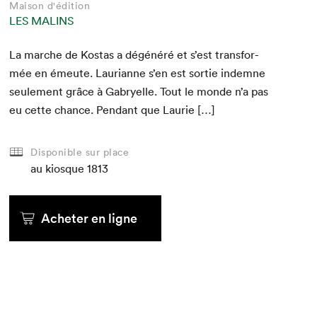
Maison d'édition
LES MALINS
La marche de Kostas a dégénéré et s’est trans­for­
mée en émeute. Lau­ri­anne s’en est sor­tie indemne
seule­ment grâce à Gabryelle. Tout le monde n’a pas
eu cette chance. Pen­dant que Laurie […]
Disponible sur place
au kiosque
1813
Acheter en ligne