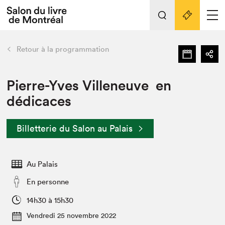
Tout sur l'édition 2022
Nos activités
retour
Retour à la programmation
Actualités
Liens pratiques
Pierre-Yves Villeneuve en
dédicaces
Édition 2022
Vidéos et Balados
Billetterie du Salon au Palais
Planifier sa visite
Club de lecture Braindate
Nous connaître
Au Palais
Projets partenaires 2022
En personne
Espace médias
14h30 à 15h30
Espace exposant⋅e⋅s
Archives
Vendredi 25 novembre 2022