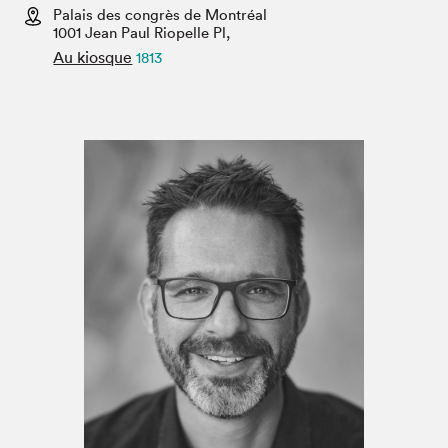
Espace enseignant·e·s
Palais des congrès de Montréal
1001 Jean Paul Riopelle Pl,
Espace pro
Au kiosque
1813