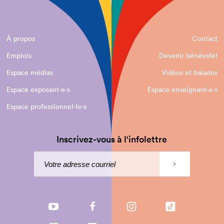
À propos
Contact
Emplois
Devenir bénévole!
Espace médias
Vidéos et balados
Espace exposant·e⋅s
Espace enseignant·e⋅s
Espace professionnel·le⋅s
Inscrivez-vous à l'infolettre