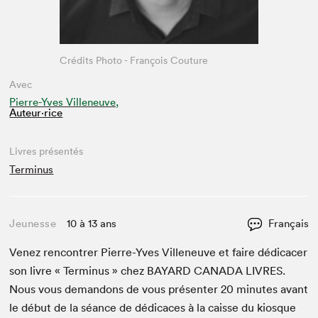
Crédits Photo - François Couture
Avec
Pierre-Yves Villeneuve,
Auteur·rice
Livres présentés
Terminus
Jeunesse
10 à 13 ans
Français
Venez ren­con­tr­er Pierre-Yves Vil­leneuve et faire dédi­cac­er
son livre « Ter­mi­nus » chez
BAYARD
CANA­DA
LIVRES
.
Nous vous deman­dons de vous présen­ter
20
min­utes avant
le début de la séance de dédi­caces à la caisse du kiosque