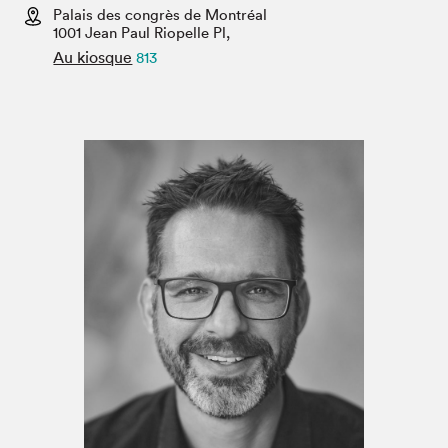
Espace enseignant·e·s
Palais des congrès de Montréal
1001 Jean Paul Riopelle Pl,
Espace pro
Au kiosque
813