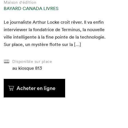
Maison d'édition
BAYARD CANADA LIVRES
Le jour­nal­iste Arthur Locke croit rêver. Il va enfin
inter­view­er la fon­da­trice de Ter­mi­nus, la nou­velle
ville intel­li­gente à la fine pointe de la tech­nolo­gie.
Sur place, un mys­tère flotte sur la […]
Disponible sur place
au kiosque
813
Acheter en ligne