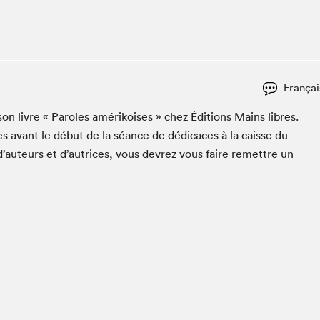
Club de lecture Braindate
Communication-Jeunesse au Salon
Le Salon dans ta classe
La Maison des libraires
Françai
Liseur Public
 son livre « Paroles amérikois­es » chez Édi­tions Mains libres.
Vitrine du Festival littéraire international Metropolis
bleu
s avant le début de la séance de dédi­caces à la caisse du
La lecture en cadeau
d’auteurs et d’autrices, vous devrez vous faire remet­tre un
L'Aparté
SLM PRO