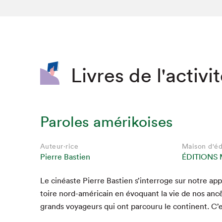
SLM 2020
SLM 2019
SLM 2018
Livres de l'activi
Paroles amérikoises
Auteur·rice
Maison d'éd
Pierre Bastien
ÉDITIONS 
Le cinéaste Pierre Bastien s’interroge sur notre appar
Que cherc
toire nord-améri­cain en évo­quant la vie de nos anc
grands voyageurs qui ont par­cou­ru le con­ti­nent. C’