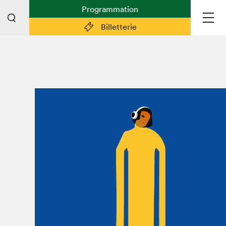
Programmation
Billetterie
Liens pratiques
Plan du Salon
Planifier sa visite (prix d'entrée,
horaire, info pratiques)
Billetterie: achetez vos billets!
FAQ visiteur·euse·s
Espace professionnel·le·s
Espace enseignant·e·s
Espace médias
Devenir bénévole
Espace exposant·e·s