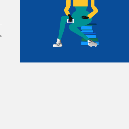
Le Salon dans la ville, espace
organisateur⋅rice
> SLM Pro
s