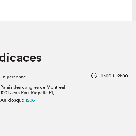
 visite
Nous connaître
édicaces
lon
À propos
ée
Mission et valeurs
uverture
Équipe
11h00 à 12h00
En personne
au Salon
Politique de prévention du
harcèlement
Palais des congrès de Montréal
al Traiteur
1001 Jean Paul Riopelle Pl,
Politique d’écoresponsabilité
uestions des
Au kiosque
1206
e⋅s