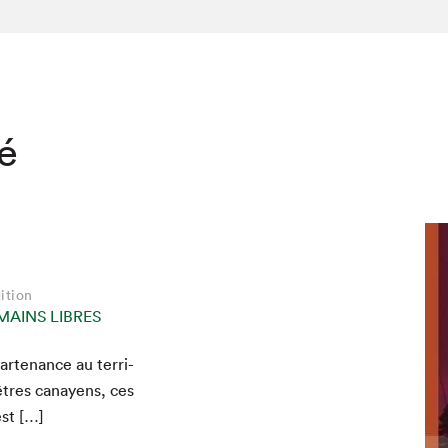
té
ition
MAINS LIBRES
­te­nance au ter­ri­
hez-vous?
êtres canayens, ces
est […]