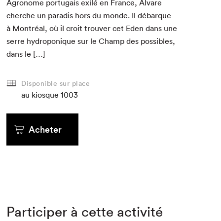
Agronome por­tu­gais exilé en France, Alvare
cherche un par­adis hors du monde. Il débar­que
à Mon­tréal, où il croit trou­ver cet Eden dans une
serre hydro­ponique sur le Champ des pos­si­bles,
dans le […]
Disponible sur place
au kiosque
1003
Acheter
Participer à cette activité