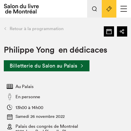
Tout sur l'édition 2022
Nos activités
retour
Retour à la programmation
Actualités
Liens pratiques
Philippe Yong en dédicaces
Édition 2022
Billetterie du Salon au Palais
Vidéos et Balados
Planifier sa visite
Au Palais
Club de lecture Braindate
Nous connaître
En personne
Projets partenaires 2022
13h00 à 14h00
Espace médias
Samedi 26 novembre 2022
Espace exposant⋅e⋅s
Archives
Palais des congrès de Montréal