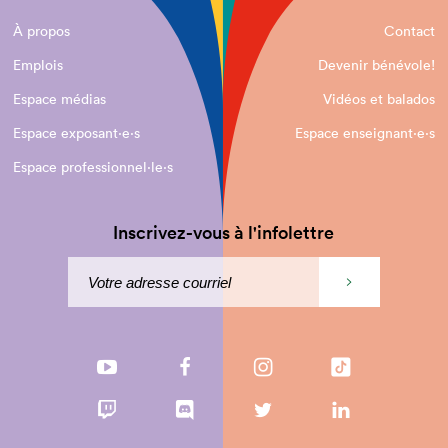
À propos
Contact
Emplois
Devenir bénévole!
Espace médias
Vidéos et balados
Espace exposant·e⋅s
Espace enseignant·e⋅s
Espace professionnel·le⋅s
Inscrivez-vous à l'infolettre