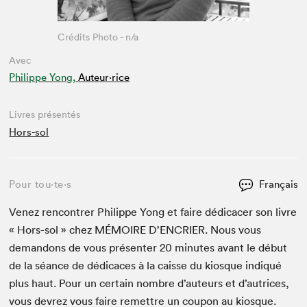
Crédits Photo - n/a
Avec
Philippe Yong,
Auteur·rice
Livres présentés
Hors-sol
Pour tou⋅te⋅s
Français
Venez ren­con­tr­er Philippe Yong et faire dédi­cac­er son livre
« Hors-sol » chez
MÉMOIRE
D’EN­CRIER. Nous vous
deman­dons de vous présen­ter
20
min­utes avant le début
de la séance de dédi­caces à la caisse du kiosque indiqué
plus haut. Pour un cer­tain nom­bre d’auteurs et d’autrices,
vous devrez vous faire remet­tre un coupon au kiosque.