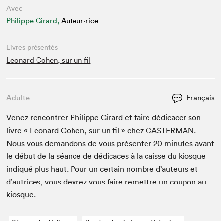
Avec
Philippe Girard,
Auteur·rice
Livres présentés
Leonard Cohen, sur un fil
Adulte
Français
Venez ren­con­tr­er Philippe Girard et faire dédi­cac­er son
livre « Leonard Cohen, sur un fil » chez
CAST­ER­MAN
.
Nous vous deman­dons de vous présen­ter
20
min­utes avant
le début de la séance de dédi­caces à la caisse du kiosque
indiqué plus haut. Pour un cer­tain nom­bre d’auteurs et
d’autrices, vous devrez vous faire remet­tre un coupon au
kiosque.