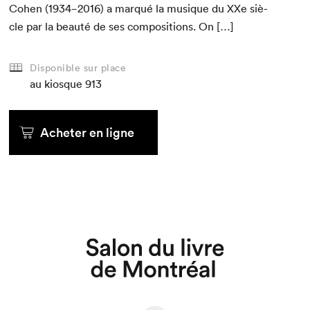
Cohen (
1934
−
2016
) a mar­qué la musique du XXe siè­
cle par la beauté de ses com­po­si­tions. On […]
Disponible sur place
au kiosque
913
Acheter en ligne
Que cherchez-vous?