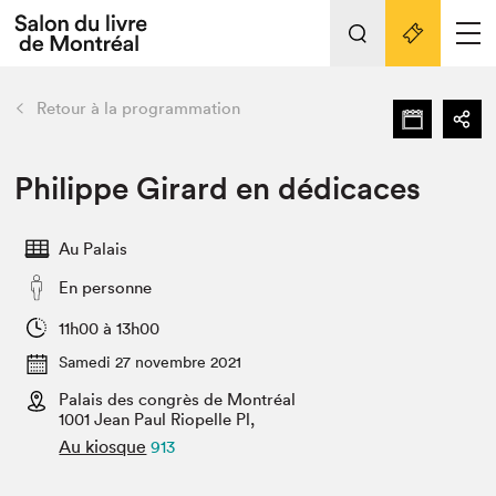
Tout sur l'édition 2022
Nos activités
retour
Retour à la programmation
Actualités
Liens pratiques
Philippe Girard en dédicaces
Édition 2022
Au Palais
Vidéos et Balados
En personne
Planifier sa visite
Club de lecture Braindate
11h00 à 13h00
Nous connaître
Samedi 27 novembre 2021
Palais des congrès de Montréal
Projets partenaires 2022
Espace médias
1001 Jean Paul Riopelle Pl,
Au kiosque
913
Espace exposant⋅e⋅s
Archives