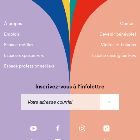
À propos
Contact
Emplois
Devenir bénévole!
Espace médias
Vidéos et balados
Espace exposant·e⋅s
Espace enseignant·e⋅s
Espace professionnel·le⋅s
Inscrivez-vous à l'infolettre