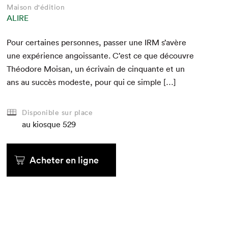
Maison d'édition
ALIRE
Pour cer­taines per­son­nes, pass­er une
IRM
s’avère
une expéri­ence angois­sante. C’est ce que décou­vre
Théodore Moisan, un écrivain de cinquante et un
ans au suc­cès mod­este, pour qui ce simple […]
Disponible sur place
au kiosque
529
Acheter en ligne