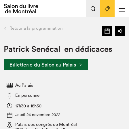
Tout sur l'édition 2022
Nos activités
retour
Retour à la programmation
Actualités
Liens pratiques
Patrick Senécal en dédicaces
Édition 2022
Billetterie du Salon au Palais
Vidéos et Balados
Planifier sa visite
Au Palais
Club de lecture Braindate
Nous connaître
En personne
Projets partenaires 2022
17h30 à 18h30
Espace médias
Jeudi 24 novembre 2022
Espace exposant⋅e⋅s
Archives
Palais des congrès de Montréal