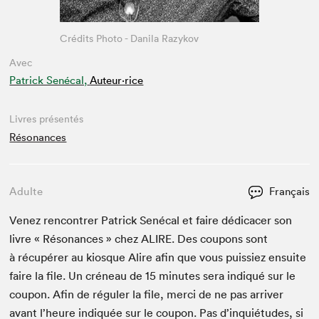
Crédits Photo - Danila Razykov
Avec
Patrick Senécal,
Auteur·rice
Livres présentés
Résonances
Adulte
Français
Venez ren­con­tr­er Patrick Sené­cal et faire dédi­cac­er son
livre « Réso­nances » chez
ALIRE
. Des coupons sont
à récupér­er au kiosque Alire afin que vous puissiez ensuite
faire la file. Un créneau de
15
min­utes sera indiqué sur le
coupon. Afin de réguler la file, mer­ci de ne pas arriv­er
avant l’heure indiquée sur le coupon. Pas d’inquiétudes, si