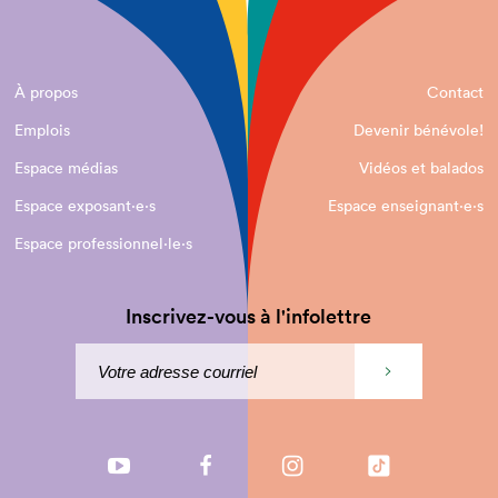
À propos
Contact
Emplois
Devenir bénévole!
Espace médias
Vidéos et balados
Espace exposant·e⋅s
Espace enseignant·e⋅s
Espace professionnel·le⋅s
Inscrivez-vous à l'infolettre