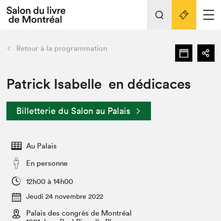
Tout sur l'édition 2022
Nos activités
retour
Retour à la programmation
Actualités
Liens pratiques
Patrick Isabelle en dédicaces
Édition 2022
Billetterie du Salon au Palais
Vidéos et Balados
Planifier sa visite
Au Palais
Club de lecture Braindate
Nous connaître
En personne
Projets partenaires 2022
12h00 à 14h00
Espace médias
Jeudi 24 novembre 2022
Espace exposant⋅e⋅s
Archives
Palais des congrès de Montréal