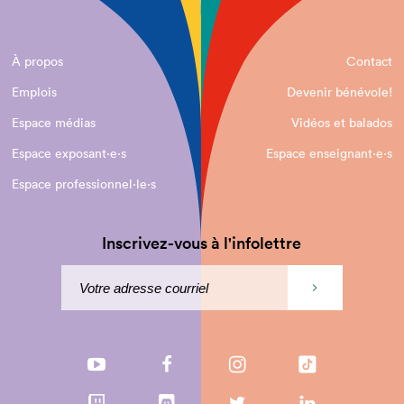
À propos
Contact
Emplois
Devenir bénévole!
Espace médias
Vidéos et balados
Espace exposant·e⋅s
Espace enseignant·e⋅s
Espace professionnel·le⋅s
Inscrivez-vous à l'infolettre