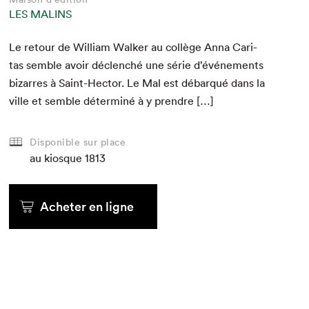
LES MALINS
Le retour de William Walk­er au col­lège Anna Car­i­
tas sem­ble avoir déclenché une série d’événements
bizarres à Saint-Hec­tor. Le Mal est débar­qué dans la
ville et sem­ble déter­miné à y prendre […]
Disponible sur place
au kiosque
1813
Acheter en ligne