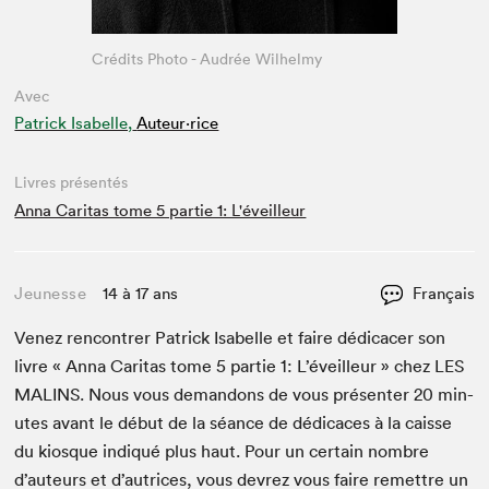
Crédits Photo - Audrée Wilhelmy
Avec
Patrick Isabelle,
Auteur·rice
Livres présentés
Anna Caritas tome 5 partie 1: L'éveilleur
Jeunesse
14 à 17 ans
Français
Venez ren­con­tr­er Patrick Isabelle et faire dédi­cac­er son
livre « Anna Car­i­tas tome
5
par­tie
1
: L’éveilleur » chez
LES
MALINS
. Nous vous deman­dons de vous présen­ter
20
min­
utes avant le début de la séance de dédi­caces à la caisse
du kiosque indiqué plus haut. Pour un cer­tain nom­bre
d’auteurs et d’autrices, vous devrez vous faire remet­tre un