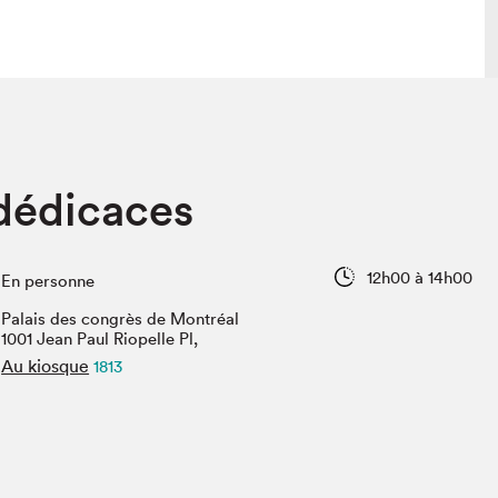
 visite
Nous connaître
 dédicaces
lon
À propos
ée
Mission et valeurs
uverture
Équipe
12h00 à 14h00
En personne
au Salon
Politique de prévention du
harcèlement
Palais des congrès de Montréal
al Traiteur
1001 Jean Paul Riopelle Pl,
Politique d’écoresponsabilité
uestions des
Au kiosque
1813
e⋅s