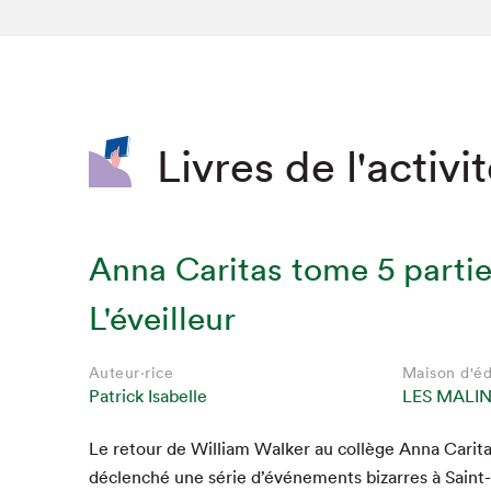
SLM 2020
SLM 2019
SLM 2018
Livres de l'activi
Anna Caritas tome 5 partie
L'éveilleur
Auteur·rice
Maison d'éd
Patrick Isabelle
LES MALI
Le retour de William Walk­er au col­lège Anna Car­i­t
déclenché une série d’événements bizarres à Saint-