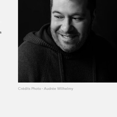
Le Salon dans la ville, espace
organisateur⋅rice
> SLM Pro
s
e
Crédits Photo - Audrée Wilhelmy