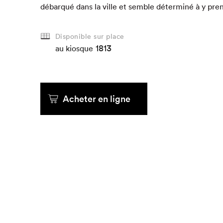
débar­qué dans la ville et sem­ble déter­miné à y pre
Que cherc
Disponible sur place
1813
au kiosque
Acheter en ligne