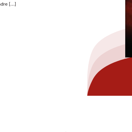
ndre […]
hez-vous?