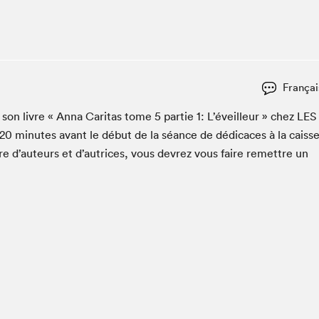
Club de lecture Braindate
Communication-Jeunesse au Salon
Le Salon dans ta classe
La Maison des libraires
Françai
Liseur Public
er son livre « Anna Car­i­tas tome
5
par­tie
1
: L’éveilleur » chez
LES
Vitrine du Festival littéraire international Metropolis
bleu
20
min­utes avant le début de la séance de dédi­caces à la caiss
La lecture en cadeau
re d’auteurs et d’autrices, vous devrez vous faire remet­tre un
L'Aparté
SLM PRO