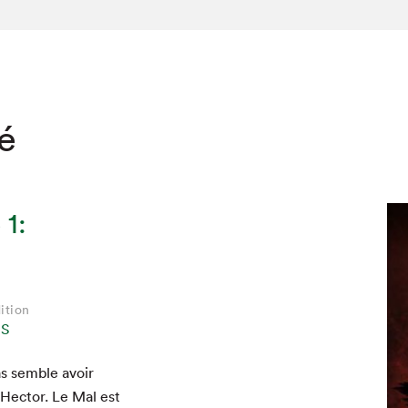
té
 1:
ition
NS
as sem­ble avoir
Hec­tor. Le Mal est