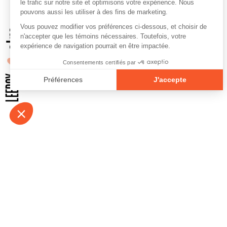
À propos
Contact
Emplois
Devenir bénévo
Espace médias
Vidéos et balad