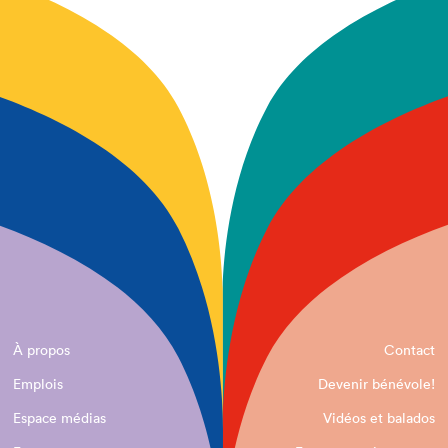
À propos
Contact
Emplois
Devenir bénévole!
Espace médias
Vidéos et balados