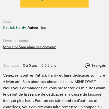
Avec
Patrick Hardy,
Auteur·rice
Livres présentés
Mon ami Sam aime ses cheveux
Jeunesse
0 à 5 ans , 6 à 9 ans
Français
Venez ren­con­tr­er Patrick Hardy et faire dédi­cac­er son livre
« Mon ami Sam aime ses cheveux » chez
MINE
D’
ART
.
Nous vous deman­dons de vous présen­ter
20
min­utes avant
le début de la séance de dédi­caces à la caisse du kiosque
indiqué plus haut. Pour un cer­tain nom­bre d’auteurs et
d’autrices, vous devrez vous faire remet­tre un coupon au