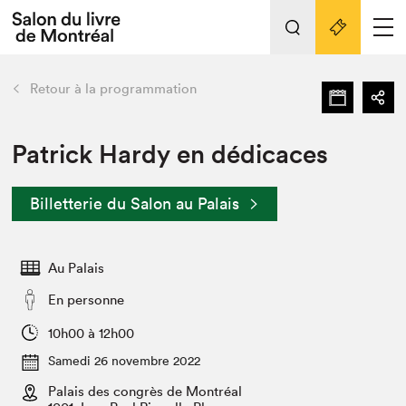
Tout sur l'édition 2022
Nos activités
retour
Retour à la programmation
Actualités
Liens pratiques
Patrick Hardy en dédicaces
Édition 2022
Billetterie du Salon au Palais
Vidéos et Balados
Planifier sa visite
Au Palais
Club de lecture Braindate
Nous connaître
En personne
Projets partenaires 2022
10h00 à 12h00
Espace médias
Samedi 26 novembre 2022
Espace exposant⋅e⋅s
Archives
Palais des congrès de Montréal